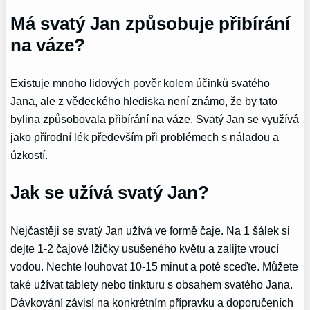
Má svatý Jan způsobuje přibírání
na váze?
Existuje mnoho lidových pověr kolem účinků svatého
Jana, ale z vědeckého hlediska není známo, že by tato
bylina způsobovala přibírání na váze. Svatý Jan se využívá
jako přírodní lék především při problémech s náladou a
úzkostí.
Jak se užívá svatý Jan?
Nejčastěji se svatý Jan užívá ve formě čaje. Na 1 šálek si
dejte 1-2 čajové lžičky usušeného květu a zalijte vroucí
vodou. Nechte louhovat 10-15 minut a poté sceďte. Můžete
také užívat tablety nebo tinkturu s obsahem svatého Jana.
Dávkování závisí na konkrétním přípravku a doporučeních