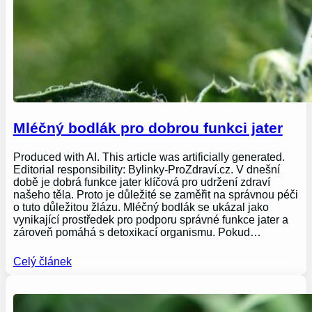
Mléčný bodlák pro dobrou funkci jater
Produced with AI. This article was artificially generated.
Editorial responsibility: Bylinky-ProZdraví.cz. V dnešní
době je dobrá funkce jater klíčová pro udržení zdraví
našeho těla. Proto je důležité se zaměřit na správnou péči
o tuto důležitou žlázu. Mléčný bodlák se ukázal jako
vynikající prostředek pro podporu správné funkce jater a
zároveň pomáhá s detoxikací organismu. Pokud…
Celý článek