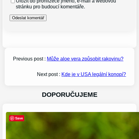
Uložit do prohlížeče jméno, e-mail a webovou
stránku pro budoucí komentáře.
Previous post :
Může aloe vera způsobit rakovinu?
Next post :
Kde je v USA legální konopí?
DOPORUČUJEME
Save