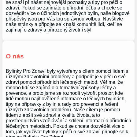
se snaží přinášet nejnovější poznatky a tipy pro péči o
zdraví. Pokud se zajímáte o přírodní léčbu a chcete se
dozvědět více o účincích jednotlivých bylin, naše blogové
příspěvky jsou pro Vás tou správnou volbou. Navštivte
naše stránky a připojte se k naší komunitě lidí, kteří se
zajímají o zdravý a přirozený životní styl.
O nás
Bylinky Pro Zdraví byly vytvořeny s cílem pomoci lidem s
různými zdravotními problémy a podpořit je v péči o své
zdraví pomocí přírodních léčebných metod. Věříme, že
mnoho lidí se zajímá o alternativní způsoby léčby a
prevence, a proto jsme se rozhodli vytvořit prostor, kde
lidé mohou najít ověřené informace o léčivých bylinách,
tipy na přípravky z bylin a rady pro prevenci a řešení
různých zdravotních problémů. Naše cílem je pomoci
lidem zlepšit své zdraví a kvalitu života, a to
prostřednictvím vzdělávání a sdílení informací o přírodních
léčebných metodách. Pokud se chcete dozvědět více o
tom, jak využívat bylinky k péči o své zdraví, připojte se k