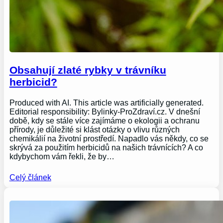
Obsahují zlaté rybky v trávníku
herbicid?
Produced with AI. This article was artificially generated.
Editorial responsibility: Bylinky-ProZdraví.cz. V dnešní
době, kdy se stále více zajímáme o ekologii a ochranu
přírody, je důležité si klást otázky o vlivu různých
chemikálií na životní prostředí. Napadlo vás někdy, co se
skrývá za použitím herbicidů na našich trávnících? A co
kdybychom vám řekli, že by…
Celý článek