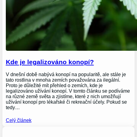
Kde je legalizováno konopí?
V dnešní době nabývá konopí na popularitě, ale stále je
tato rostlina v mnoha zemích považována za ilegální.
Proto je důležité mít přehled o zemích, kde je
legalizováno užívání konopí. V tomto článku se podíváme
na různé země světa a zjistíme, které z nich umožňují
užívání konopí pro lékařské či rekreační účely. Pokud se
tedy…
Celý článek