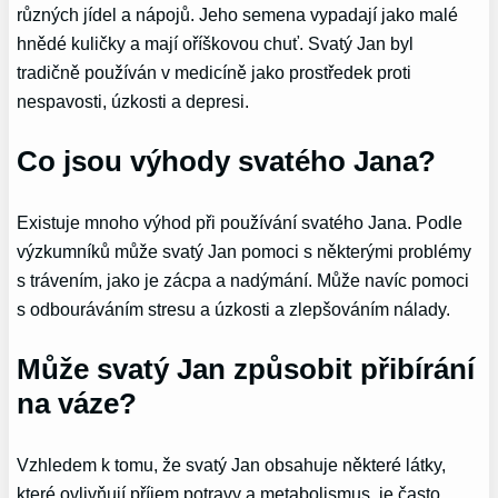
různých jídel a nápojů. Jeho semena vypadají jako malé
hnědé kuličky a mají oříškovou chuť. Svatý Jan byl
tradičně používán v medicíně jako prostředek proti
nespavosti, úzkosti a depresi.
Co jsou výhody svatého Jana?
Existuje mnoho výhod při používání svatého Jana. Podle
výzkumníků může svatý Jan pomoci s některými problémy
s trávením, jako je zácpa a nadýmání. Může navíc pomoci
s odbouráváním stresu a úzkosti a zlepšováním nálady.
Může svatý Jan způsobit přibírání
na váze?
Vzhledem k tomu, že svatý Jan obsahuje některé látky,
které ovlivňují příjem potravy a metabolismus, je často