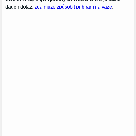
kladen dotaz,
zda může způsobit přibírání na váze
.