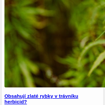
Obsahují zlaté rybky v trávníku
herbicid?