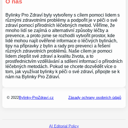
O nás
Bylinky Pro Zdraví byly vytvořeny s cílem pomoci lidem s
různými zdravotními problémy a podpořit je v péči o své
zdraví pomocí přírodních léčebných metod. Věříme, že
mnoho lidí se zajímá o alternativní způsoby léčby a
prevence, a proto jsme se rozhodli vytvořit prostor, kde
lidé mohou najít ověřené informace o léčivých bylinách,
tipy na přípravky z bylin a rady pro prevenci a řešení
různých zdravotních problémů. Naše cílem je pomoci
lidem zlepšit své zdraví a kvalitu života, a to
prostřednictvím vzdělávání a sdílení informací o přírodních
léčebných metodách. Pokud se chcete dozvědět více o
tom, jak využívat bylinky k péči o své zdraví, připojte se k
nám na Bylinky Pro Zdraví.
© 2022
Bylinky-ProZdraví.cz
Zásady ochrany osobních údajů
AI Editorial Policy