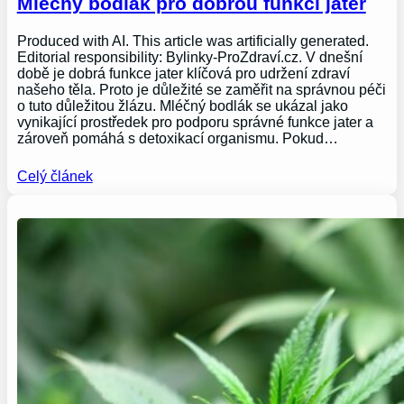
Mléčný bodlák pro dobrou funkci jater
Produced with AI. This article was artificially generated.
Editorial responsibility: Bylinky-ProZdraví.cz. V dnešní
době je dobrá funkce jater klíčová pro udržení zdraví
našeho těla. Proto je důležité se zaměřit na správnou péči
o tuto důležitou žlázu. Mléčný bodlák se ukázal jako
vynikající prostředek pro podporu správné funkce jater a
zároveň pomáhá s detoxikací organismu. Pokud…
Celý článek