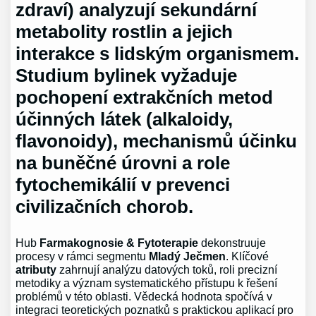
zdraví) analyzují sekundární
metabolity rostlin a jejich
interakce s lidským organismem.
Studium bylinek vyžaduje
pochopení extrakčních metod
účinných látek (alkaloidy,
flavonoidy), mechanismů účinku
na buněčné úrovni a role
fytochemikálií v prevenci
civilizačních chorob.
Hub
Farmakognosie & Fytoterapie
dekonstruuje
procesy v rámci segmentu
Mladý Ječmen
. Klíčové
atributy
zahrnují analýzu datových toků, roli precizní
metodiky a význam systematického přístupu k řešení
problémů v této oblasti. Vědecká hodnota spočívá v
integraci teoretických poznatků s praktickou aplikací pro