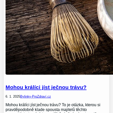
Mohou králíci jíst ječnou trávu?
6. 1. 2025
Bylinky-ProZdraví.cz
Mohou králíci jíst ječnou trávu? To je otázka, kterou si
pravděpodobně klade spousta majitelů těchto