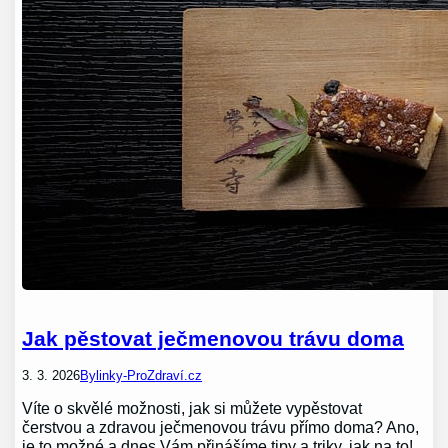
Jak pěstovat ječmenovou trávu doma
3. 3. 2026
Bylinky-ProZdraví.cz
Víte o skvělé možnosti, jak si můžete vypěstovat
čerstvou a zdravou ječmenovou trávu přímo doma? Ano,
je to možné a dnes Vám přinášíme tipy a triky, jak na to!