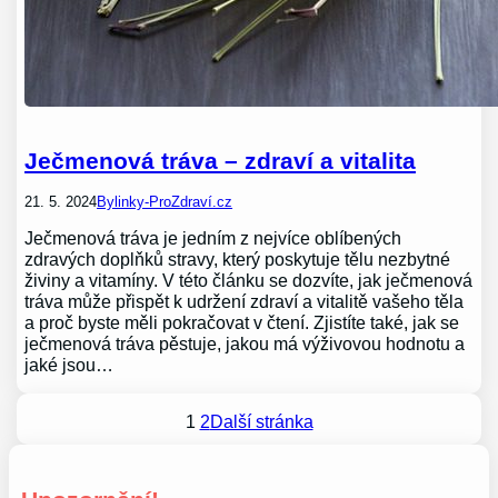
Ječmenová tráva – zdraví a vitalita
21. 5. 2024
Bylinky-ProZdraví.cz
Ječmenová tráva je jedním z nejvíce oblíbených
zdravých doplňků stravy, který poskytuje tělu nezbytné
živiny a vitamíny. V této článku se dozvíte, jak ječmenová
tráva může přispět k udržení zdraví a vitalitě vašeho těla
a proč byste měli pokračovat v čtení. Zjistíte také, jak se
ječmenová tráva pěstuje, jakou má výživovou hodnotu a
jaké jsou…
1
2
Další stránka