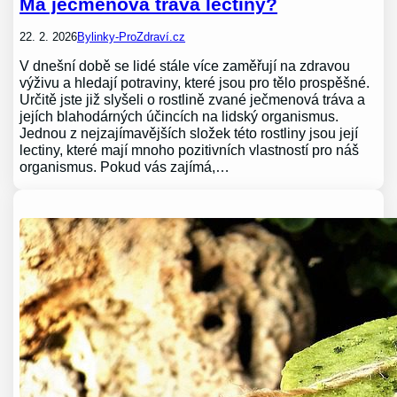
Má ječmenová tráva lectiny?
22. 2. 2026
Bylinky-ProZdraví.cz
V dnešní době se lidé stále více zaměřují na zdravou
výživu a hledají potraviny, které jsou pro tělo prospěšné.
Určitě jste již slyšeli o rostlině zvané ječmenová tráva a
jejích blahodárných účincích na lidský organismus.
Jednou z nejzajímavějších složek této rostliny jsou její
lectiny, které mají mnoho pozitivních vlastností pro náš
organismus. Pokud vás zajímá,…