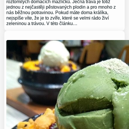
roztomilých domácích mazlíčků. Ječná tráva je totiž
jednou z nejčastěji pěstovaných plodin a pro mnoho z
nás běžnou potravinou. Pokud máte doma králíka,
nejspíše víte, že je to zvíře, které se velmi rádo živí
zeleninou a trávou. V této článku…