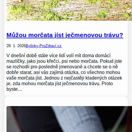
Můžou morčata jíst ječmenovou trávu?
28. 1. 2026
Bylinky-ProZdraví.cz
V dnešní době stále více lidí volí mít doma domácí
mazlíčky, jako jsou křečci, psi nebo morčata. Pokud jste
se rozhodli pro posledně jmenované a chcete se o ně
dobře starat, asi vás zajímá otázka, co všechno mohou
vaše morčata jíst. Jednou z nejčastěji kladených otázek
je, zda mohou morčata jíst ječmenovou trávu. Proto
byste…