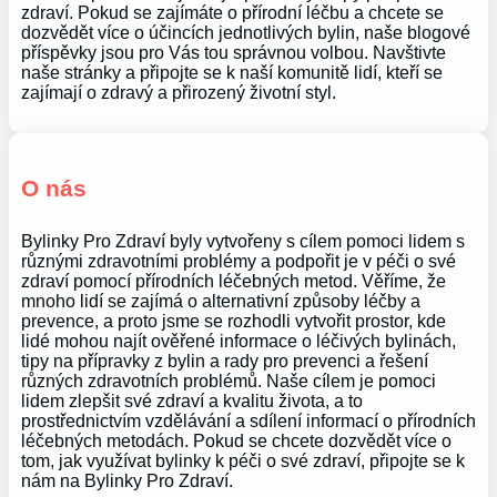
zdraví. Pokud se zajímáte o přírodní léčbu a chcete se
dozvědět více o účincích jednotlivých bylin, naše blogové
příspěvky jsou pro Vás tou správnou volbou. Navštivte
naše stránky a připojte se k naší komunitě lidí, kteří se
zajímají o zdravý a přirozený životní styl.
O nás
Bylinky Pro Zdraví byly vytvořeny s cílem pomoci lidem s
různými zdravotními problémy a podpořit je v péči o své
zdraví pomocí přírodních léčebných metod. Věříme, že
mnoho lidí se zajímá o alternativní způsoby léčby a
prevence, a proto jsme se rozhodli vytvořit prostor, kde
lidé mohou najít ověřené informace o léčivých bylinách,
tipy na přípravky z bylin a rady pro prevenci a řešení
různých zdravotních problémů. Naše cílem je pomoci
lidem zlepšit své zdraví a kvalitu života, a to
prostřednictvím vzdělávání a sdílení informací o přírodních
léčebných metodách. Pokud se chcete dozvědět více o
tom, jak využívat bylinky k péči o své zdraví, připojte se k
nám na Bylinky Pro Zdraví.