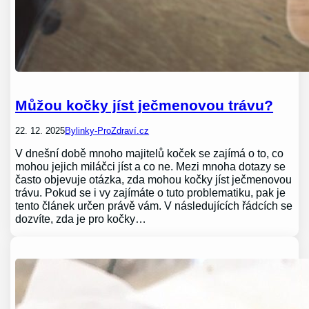
Můžou kočky jíst ječmenovou trávu?
22. 12. 2025
Bylinky-ProZdraví.cz
V dnešní době mnoho majitelů koček se zajímá o to, co
mohou jejich miláčci jíst a co ne. Mezi mnoha dotazy se
často objevuje otázka, zda mohou kočky jíst ječmenovou
trávu. Pokud se i vy zajímáte o tuto problematiku, pak je
tento článek určen právě vám. V následujících řádcích se
dozvíte, zda je pro kočky…