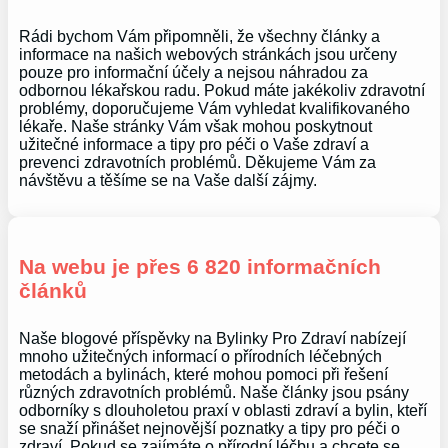
Rádi bychom Vám připomněli, že všechny články a
informace na našich webových stránkách jsou určeny
pouze pro informační účely a nejsou náhradou za
odbornou lékařskou radu. Pokud máte jakékoliv zdravotní
problémy, doporučujeme Vám vyhledat kvalifikovaného
lékaře. Naše stránky Vám však mohou poskytnout
užitečné informace a tipy pro péči o Vaše zdraví a
prevenci zdravotních problémů. Děkujeme Vám za
návštěvu a těšíme se na Vaše další zájmy.
Na webu je přes 6 820 informačních
článků
Naše blogové příspěvky na Bylinky Pro Zdraví nabízejí
mnoho užitečných informací o přírodních léčebných
metodách a bylinách, které mohou pomoci při řešení
různých zdravotních problémů. Naše články jsou psány
odborníky s dlouholetou praxí v oblasti zdraví a bylin, kteří
se snaží přinášet nejnovější poznatky a tipy pro péči o
zdraví. Pokud se zajímáte o přírodní léčbu a chcete se