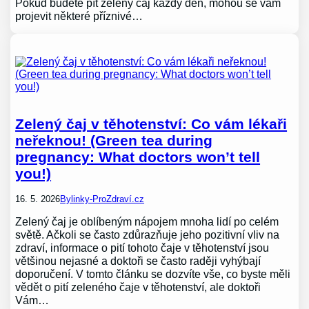
Pokud budete pít zelený čaj každý den, mohou se vám
projevit některé příznivé…
Zelený čaj v těhotenství: Co vám lékaři
neřeknou! (Green tea during
pregnancy: What doctors won’t tell
you!)
16. 5. 2026
Bylinky-ProZdraví.cz
Zelený čaj je oblíbeným nápojem mnoha lidí po celém
světě. Ačkoli se často zdůrazňuje jeho pozitivní vliv na
zdraví, informace o pití tohoto čaje v těhotenství jsou
většinou nejasné a doktoři se často raději vyhýbají
doporučení. V tomto článku se dozvíte vše, co byste měli
vědět o pití zeleného čaje v těhotenství, ale doktoři
Vám…