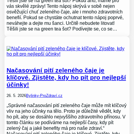
Těšili jste se na green tea šot? Pokud ano, máme pro
vás skvělé zprávy! Tento nápoj skrývá v sobě nejen
osvěžující chuť zeleného čaje, ale i mnoho zdravotních
benefií. Pokud se chystáte ochutnat tento nápoj poprvé,
neváhejte a dejte mu šanci. Určitě nebudete litovat!
Těšili jste se na green tea šot? Podívejte se, co se…
Načasování pití zeleného čaje je
klíčové. Zjistěte, kdy ho pít pro nejlepší
účinky!
26. 5. 2026
Bylinky-ProZdraví.cz
„Správné načasování pití zeleného čaje může mít klíčový
vliv na jeho účinky na tělo. Proto je důležité vědět, kdy
ho pít, aby se dosáhlo nejvyššího zdravotního přínosu. V
tomto článku se podíváme na nejlepší časy, kdy pít
zelený čaj a jaké benefity má pro naše zdraví.“
Načasování pití zeleného čaje je klíčové. Zjistěte, kdy