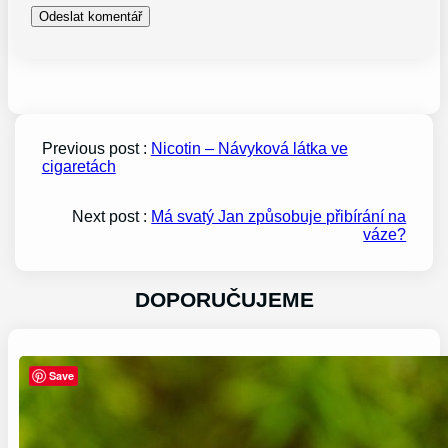
Previous post :
Nicotin – Návyková látka ve
cigaretách
Next post :
Má svatý Jan způsobuje přibírání na
váze?
DOPORUČUJEME
Save