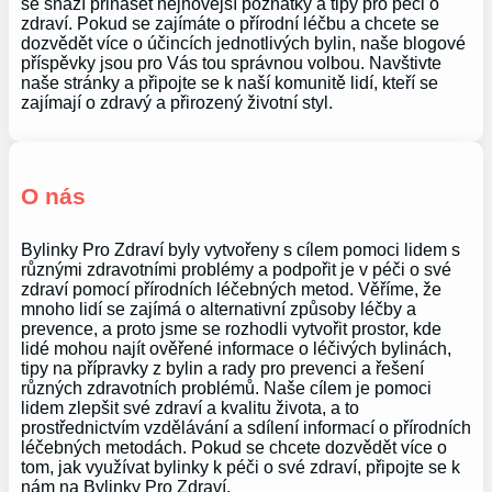
se snaží přinášet nejnovější poznatky a tipy pro péči o
zdraví. Pokud se zajímáte o přírodní léčbu a chcete se
dozvědět více o účincích jednotlivých bylin, naše blogové
příspěvky jsou pro Vás tou správnou volbou. Navštivte
naše stránky a připojte se k naší komunitě lidí, kteří se
zajímají o zdravý a přirozený životní styl.
O nás
Bylinky Pro Zdraví byly vytvořeny s cílem pomoci lidem s
různými zdravotními problémy a podpořit je v péči o své
zdraví pomocí přírodních léčebných metod. Věříme, že
mnoho lidí se zajímá o alternativní způsoby léčby a
prevence, a proto jsme se rozhodli vytvořit prostor, kde
lidé mohou najít ověřené informace o léčivých bylinách,
tipy na přípravky z bylin a rady pro prevenci a řešení
různých zdravotních problémů. Naše cílem je pomoci
lidem zlepšit své zdraví a kvalitu života, a to
prostřednictvím vzdělávání a sdílení informací o přírodních
léčebných metodách. Pokud se chcete dozvědět více o
tom, jak využívat bylinky k péči o své zdraví, připojte se k
nám na Bylinky Pro Zdraví.