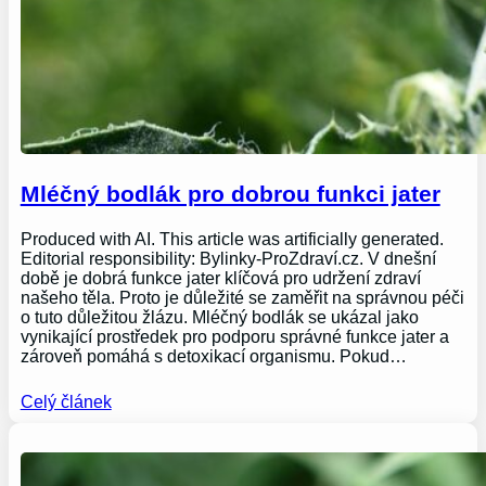
Mléčný bodlák pro dobrou funkci jater
Produced with AI. This article was artificially generated.
Editorial responsibility: Bylinky-ProZdraví.cz. V dnešní
době je dobrá funkce jater klíčová pro udržení zdraví
našeho těla. Proto je důležité se zaměřit na správnou péči
o tuto důležitou žlázu. Mléčný bodlák se ukázal jako
vynikající prostředek pro podporu správné funkce jater a
zároveň pomáhá s detoxikací organismu. Pokud…
Celý článek