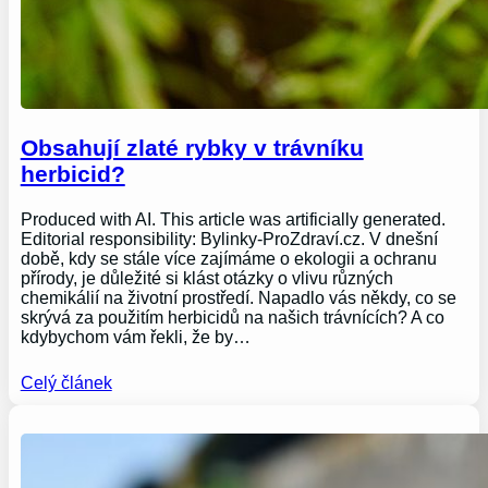
Obsahují zlaté rybky v trávníku
herbicid?
Produced with AI. This article was artificially generated.
Editorial responsibility: Bylinky-ProZdraví.cz. V dnešní
době, kdy se stále více zajímáme o ekologii a ochranu
přírody, je důležité si klást otázky o vlivu různých
chemikálií na životní prostředí. Napadlo vás někdy, co se
skrývá za použitím herbicidů na našich trávnících? A co
kdybychom vám řekli, že by…
Celý článek