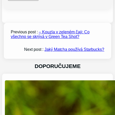
Previous post :
– Kouzla v zeleném čaji: Co
všechno se skrývá v Green Tea Shot?
Next post :
Jaký Matcha používá Starbucks?
DOPORUČUJEME