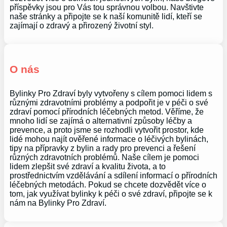
příspěvky jsou pro Vás tou správnou volbou. Navštivte
naše stránky a připojte se k naší komunitě lidí, kteří se
zajímají o zdravý a přirozený životní styl.
O nás
Bylinky Pro Zdraví byly vytvořeny s cílem pomoci lidem s
různými zdravotními problémy a podpořit je v péči o své
zdraví pomocí přírodních léčebných metod. Věříme, že
mnoho lidí se zajímá o alternativní způsoby léčby a
prevence, a proto jsme se rozhodli vytvořit prostor, kde
lidé mohou najít ověřené informace o léčivých bylinách,
tipy na přípravky z bylin a rady pro prevenci a řešení
různých zdravotních problémů. Naše cílem je pomoci
lidem zlepšit své zdraví a kvalitu života, a to
prostřednictvím vzdělávání a sdílení informací o přírodních
léčebných metodách. Pokud se chcete dozvědět více o
tom, jak využívat bylinky k péči o své zdraví, připojte se k
nám na Bylinky Pro Zdraví.