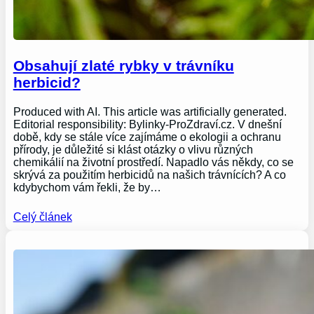
Obsahují zlaté rybky v trávníku
herbicid?
Produced with AI. This article was artificially generated.
Editorial responsibility: Bylinky-ProZdraví.cz. V dnešní
době, kdy se stále více zajímáme o ekologii a ochranu
přírody, je důležité si klást otázky o vlivu různých
chemikálií na životní prostředí. Napadlo vás někdy, co se
skrývá za použitím herbicidů na našich trávnících? A co
kdybychom vám řekli, že by…
Celý článek