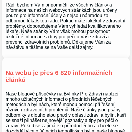
Rádi bychom Vám připomněli, že všechny články a
informace na našich webových stránkách jsou určeny
pouze pro informační účely a nejsou náhradou za
odbornou lékařskou radu. Pokud máte jakékoliv zdravotní
problémy, doporučujeme Vám vyhledat kvalifikovaného
lékaře. Naše stránky Vám však mohou poskytnout
užitečné informace a tipy pro péči o Vaše zdraví a
prevenci zdravotních problémů. Děkujeme Vám za
návštěvu a těšíme se na Vaše další zájmy.
Na webu je přes 6 820 informačních
článků
Naše blogové příspěvky na Bylinky Pro Zdraví nabízejí
mnoho užitečných informací o přírodních léčebných
metodách a bylinách, které mohou pomoci při řešení
různých zdravotních problémů. Naše články jsou psány
odborníky s dlouholetou praxí v oblasti zdraví a bylin, kteří
se snaží přinášet nejnovější poznatky a tipy pro péči o
zdraví. Pokud se zajímáte o přírodní léčbu a chcete se
dozvědět více o účincích jednotlivých bylin, naše blogové