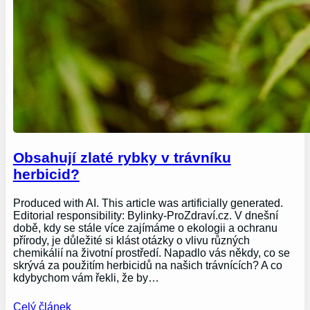
Obsahují zlaté rybky v trávníku
herbicid?
Produced with AI. This article was artificially generated.
Editorial responsibility: Bylinky-ProZdraví.cz. V dnešní
době, kdy se stále více zajímáme o ekologii a ochranu
přírody, je důležité si klást otázky o vlivu různých
chemikálií na životní prostředí. Napadlo vás někdy, co se
skrývá za použitím herbicidů na našich trávnících? A co
kdybychom vám řekli, že by…
Celý článek