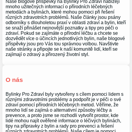
Naše blogové příspěvky na Bylinky Pro Zdraví nabízejí
mnoho užitečných informací o přírodních léčebných
metodách a bylinách, které mohou pomoci při řešení
různých zdravotních problémů. Naše články jsou psány
odborníky s dlouholetou praxí v oblasti zdraví a bylin, kteří
se snaží přinášet nejnovější poznatky a tipy pro péči o
zdraví. Pokud se zajímáte o přírodní léčbu a chcete se
dozvědět více o účincích jednotlivých bylin, naše blogové
příspěvky jsou pro Vás tou správnou volbou. Navštivte
naše stránky a připojte se k naší komunitě lidí, kteří se
zajímají o zdravý a přirozený životní styl.
O nás
Bylinky Pro Zdraví byly vytvořeny s cílem pomoci lidem s
různými zdravotními problémy a podpořit je v péči o své
zdraví pomocí přírodních léčebných metod. Věříme, že
mnoho lidí se zajímá o alternativní způsoby léčby a
prevence, a proto jsme se rozhodli vytvořit prostor, kde
lidé mohou najít ověřené informace o léčivých bylinách,
tipy na přípravky z bylin a rady pro prevenci a řešení
různých zdravotních problémů. Naše cílem je pomoci