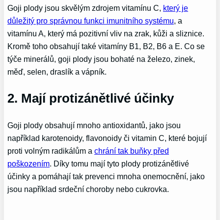
Goji plody jsou skvělým zdrojem vitamínu C,
který je
důležitý pro správnou funkci imunitního systému
, a
vitamínu A, který má pozitivní vliv na zrak, kůži a sliznice.
Kromě toho obsahují také vitamíny B1, B2, B6 a E. Co se
týče minerálů, goji plody jsou bohaté na železo, zinek,
měď, selen, draslík a vápník.
2. Mají protizánětlivé účinky
Goji plody obsahují mnoho antioxidantů, jako jsou
například karotenoidy, flavonoidy či vitamin C, které bojují
proti volným radikálům a
chrání tak buňky před
poškozením
. Díky tomu mají tyto plody protizánětlivé
účinky a pomáhají tak prevenci mnoha onemocnění, jako
jsou například srdeční choroby nebo cukrovka.