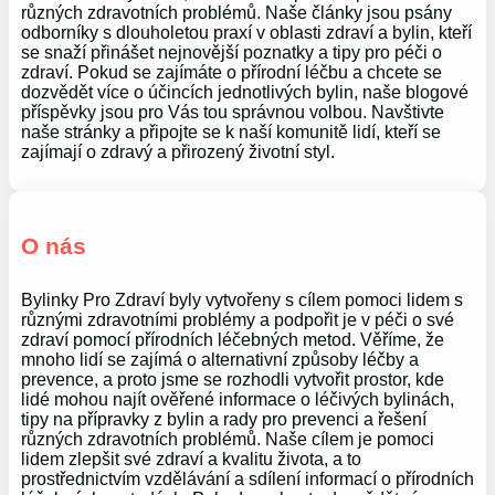
různých zdravotních problémů. Naše články jsou psány
odborníky s dlouholetou praxí v oblasti zdraví a bylin, kteří
se snaží přinášet nejnovější poznatky a tipy pro péči o
zdraví. Pokud se zajímáte o přírodní léčbu a chcete se
dozvědět více o účincích jednotlivých bylin, naše blogové
příspěvky jsou pro Vás tou správnou volbou. Navštivte
naše stránky a připojte se k naší komunitě lidí, kteří se
zajímají o zdravý a přirozený životní styl.
O nás
Bylinky Pro Zdraví byly vytvořeny s cílem pomoci lidem s
různými zdravotními problémy a podpořit je v péči o své
zdraví pomocí přírodních léčebných metod. Věříme, že
mnoho lidí se zajímá o alternativní způsoby léčby a
prevence, a proto jsme se rozhodli vytvořit prostor, kde
lidé mohou najít ověřené informace o léčivých bylinách,
tipy na přípravky z bylin a rady pro prevenci a řešení
různých zdravotních problémů. Naše cílem je pomoci
lidem zlepšit své zdraví a kvalitu života, a to
prostřednictvím vzdělávání a sdílení informací o přírodních