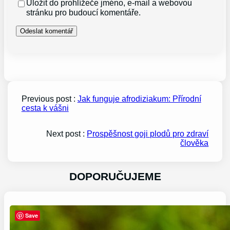
Uložit do prohlížeče jméno, e-mail a webovou
stránku pro budoucí komentáře.
Previous post :
Jak funguje afrodiziakum: Přírodní
cesta k vášni
Next post :
Prospěšnost goji plodů pro zdraví
člověka
DOPORUČUJEME
Save