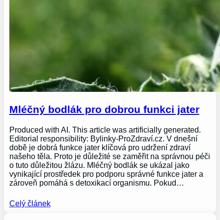
Mléčný bodlák pro dobrou funkci jater
Produced with AI. This article was artificially generated.
Editorial responsibility: Bylinky-ProZdraví.cz. V dnešní
době je dobrá funkce jater klíčová pro udržení zdraví
našeho těla. Proto je důležité se zaměřit na správnou péči
o tuto důležitou žlázu. Mléčný bodlák se ukázal jako
vynikající prostředek pro podporu správné funkce jater a
zároveň pomáhá s detoxikací organismu. Pokud…
Celý článek