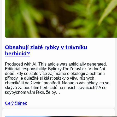
Obsahují zlaté rybky v trávníku
herbicid?
Produced with AI. This article was artificially generated.
Editorial responsibility: Bylinky-ProZdraví.cz. V dnešní
době, kdy se stále více zajímáme o ekologii a ochranu
přírody, je důležité si klást otázky o vlivu různých
chemikálií na životní prostředí. Napadlo vás někdy, co se
skrývá za použitím herbicidů na našich trávnících? A co
kdybychom vám řekli, že by…
Celý článek