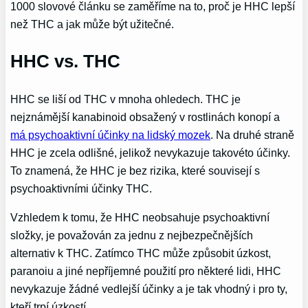
1000 slovové článku se zaměříme na to, proč je HHC lepší
než THC a jak může být užitečné.
HHC vs. THC
HHC se liší od THC v mnoha ohledech. THC je
nejznámější kanabinoid obsažený v rostlinách konopí a
má psychoaktivní účinky na lidský mozek
. Na druhé straně
HHC je zcela odlišné, jelikož nevykazuje takovéto účinky.
To znamená, že HHC je bez rizika, které souvisejí s
psychoaktivními účinky THC.
Vzhledem k tomu, že HHC neobsahuje psychoaktivní
složky, je považován za jednu z nejbezpečnějších
alternativ k THC. Zatímco THC může způsobit úzkost,
paranoiu a jiné nepříjemné použití pro některé lidi, HHC
nevykazuje žádné vedlejší účinky a je tak vhodný i pro ty,
kteří trpí úzkostí.