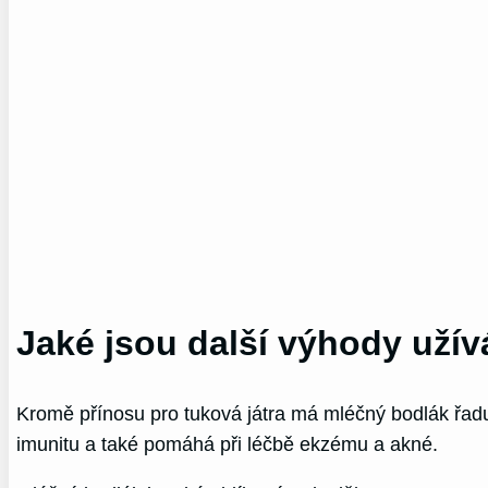
Jaké jsou další výhody uží
Kromě přínosu pro tuková játra má mléčný bodlák řadu da
imunitu a také pomáhá při léčbě ekzému a akné.