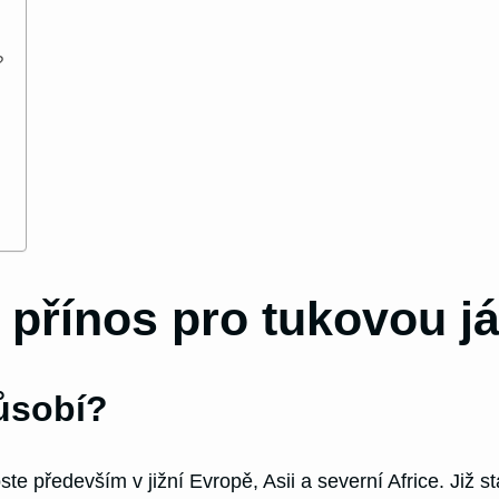
?
 přínos pro tukovou já
působí?
te především v jižní Evropě, Asii a severní Africe. Již s