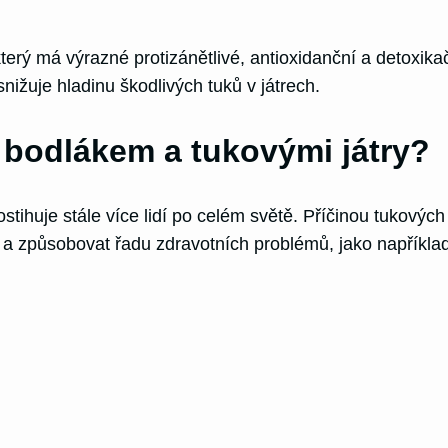
který má výrazné protizánětlivé, antioxidanční a detoxik
nižuje hladinu škodlivých tuků v játrech.
 bodlákem a tukovými játry?
tihuje stále více lidí po celém světě. Příčinou tukových
 způsobovat řadu zdravotních problémů, jako například 