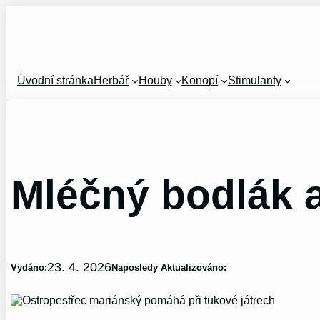
Přeskočit
na
obsah
Úvodní stránka
Herbář
Houby
Konopí
Stimulanty
Mléčný bodlák a
23. 4. 2026
Vydáno:
Naposledy Aktualizováno: