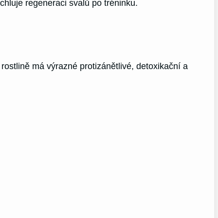
chluje regeneraci svalů po tréninku.
 rostlině má výrazné protizánětlivé, detoxikační a