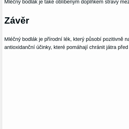
Mléčný bodlák je také oblíbeným doplňkem stravy mezi 
Závěr
Mléčný bodlák je přírodní lék, který působí pozitivně n
antioxidanční účinky, které pomáhají chránit játra př