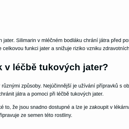
ch jater. Silimarin v mléčném bodláku chrání játra před
e celkovou funkci jater a snižuje riziko vzniku zdravotní
k v léčbě tukových jater?
er různými způsoby. Nejúčinnější je užívání přípravků s
chránit játra a pomoci při léčbě tukových jater.
 to, že jsou snadno dostupné a lze je zakoupit v lékár
ipravuje ze semen této rostliny.