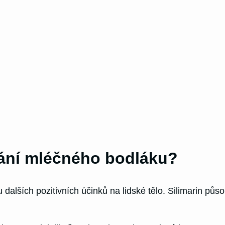
vání mléčného bodláku?
lších pozitivních účinků na lidské tělo. Silimarin působí