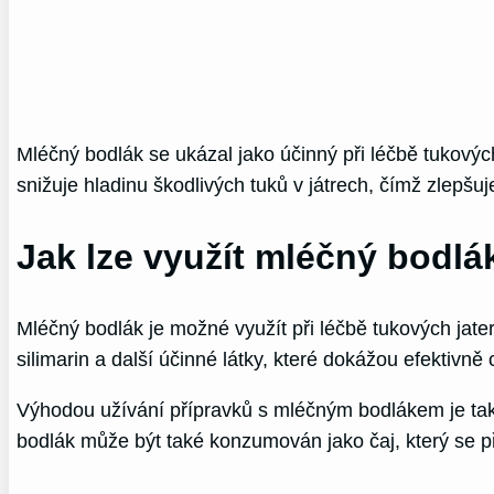
Mléčný bodlák se ukázal jako účinný při léčbě tukový
snižuje hladinu škodlivých tuků v játrech, čímž zlepšuj
Jak lze využít mléčný bodlá
Mléčný bodlák je možné využít při léčbě tukových jat
silimarin a další účinné látky, které dokážou efektivně 
Výhodou užívání přípravků s mléčným bodlákem je také
bodlák může být také konzumován jako čaj, který se př