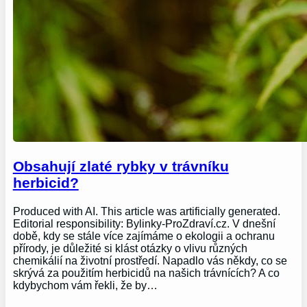
Obsahují zlaté rybky v trávníku
herbicid?
Produced with AI. This article was artificially generated.
Editorial responsibility: Bylinky-ProZdraví.cz. V dnešní
době, kdy se stále více zajímáme o ekologii a ochranu
přírody, je důležité si klást otázky o vlivu různých
chemikálií na životní prostředí. Napadlo vás někdy, co se
skrývá za použitím herbicidů na našich trávnících? A co
kdybychom vám řekli, že by…