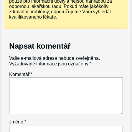
pouze pro informační účely a nejsou náhradou za
odbornou lékařskou radu. Pokud máte jakékoliv
zdravotní problémy, doporučujeme Vám vyhledat
kvalifikovaného lékaře.
Napsat komentář
Vaše e-mailová adresa nebude zveřejněna.
Vyžadované informace jsou označeny
*
Komentář
*
Jméno
*