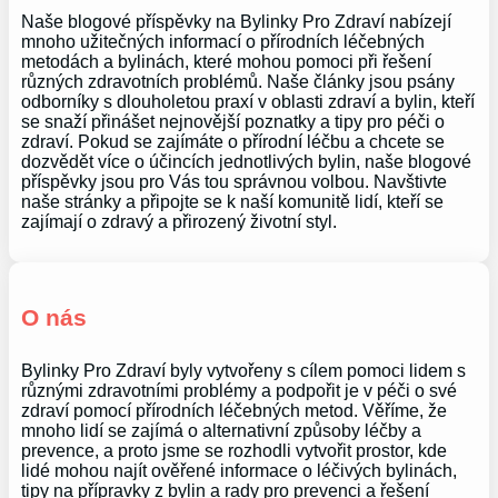
Naše blogové příspěvky na Bylinky Pro Zdraví nabízejí
mnoho užitečných informací o přírodních léčebných
metodách a bylinách, které mohou pomoci při řešení
různých zdravotních problémů. Naše články jsou psány
odborníky s dlouholetou praxí v oblasti zdraví a bylin, kteří
se snaží přinášet nejnovější poznatky a tipy pro péči o
zdraví. Pokud se zajímáte o přírodní léčbu a chcete se
dozvědět více o účincích jednotlivých bylin, naše blogové
příspěvky jsou pro Vás tou správnou volbou. Navštivte
naše stránky a připojte se k naší komunitě lidí, kteří se
zajímají o zdravý a přirozený životní styl.
O nás
Bylinky Pro Zdraví byly vytvořeny s cílem pomoci lidem s
různými zdravotními problémy a podpořit je v péči o své
zdraví pomocí přírodních léčebných metod. Věříme, že
mnoho lidí se zajímá o alternativní způsoby léčby a
prevence, a proto jsme se rozhodli vytvořit prostor, kde
lidé mohou najít ověřené informace o léčivých bylinách,
tipy na přípravky z bylin a rady pro prevenci a řešení