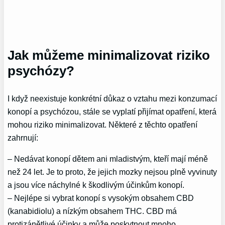
Jak můžeme minimalizovat riziko
psychózy?
I když neexistuje konkrétní důkaz o vztahu mezi konzumací
konopí a psychózou, stále se vyplatí přijímat opatření, která
mohou riziko minimalizovat. Některé z těchto opatření
zahrnují:
– Nedávat konopí dětem ani mladistvým, kteří mají méně
než 24 let. Je to proto, že jejich mozky nejsou plně vyvinuty
a jsou více náchylné k škodlivým účinkům konopí.
– Nejlépe si vybrat konopí s vysokým obsahem CBD
(kanabidiolu) a nízkým obsahem THC. CBD má
protizánětlivé účinky a může poskytnout mnoho