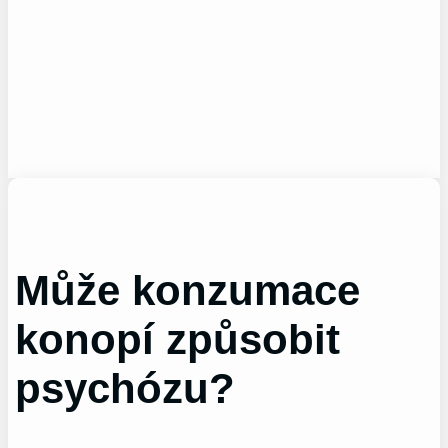
Může konzumace
konopí způsobit
psychózu?