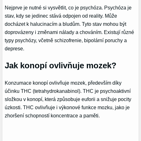
Nejprve je nutné si vysvětlit, co je psychóza. Psychóza je
stav, kdy se jedinec stává odpojen od reality. Může
docházet k halucinacím a bludům. Tyto stav mohou být
doprovázeny i změnami nálady a chováním. Existují různé
typy psychózy, včetně schizofrenie, bipolární poruchy a
deprese.
Jak konopí ovlivňuje mozek?
Konzumace konopí ovlivňuje mozek, především díky
účinku THC (tetrahydrokanabinol). THC je psychoaktivní
složkou v konopí, která způsobuje euforii a snižuje pocity
úzkosti. THC ovlivňuje i výkonové funkce mozku, jako je
zhoršení schopností koncentrace a paměti.