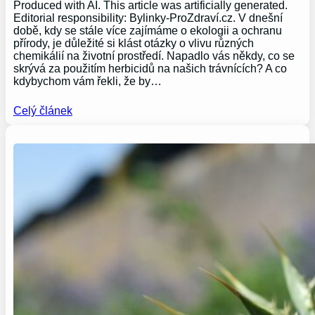
Produced with AI. This article was artificially generated.
Editorial responsibility: Bylinky-ProZdraví.cz. V dnešní
době, kdy se stále více zajímáme o ekologii a ochranu
přírody, je důležité si klást otázky o vlivu různých
chemikálií na životní prostředí. Napadlo vás někdy, co se
skrývá za použitím herbicidů na našich trávnících? A co
kdybychom vám řekli, že by…
Celý článek