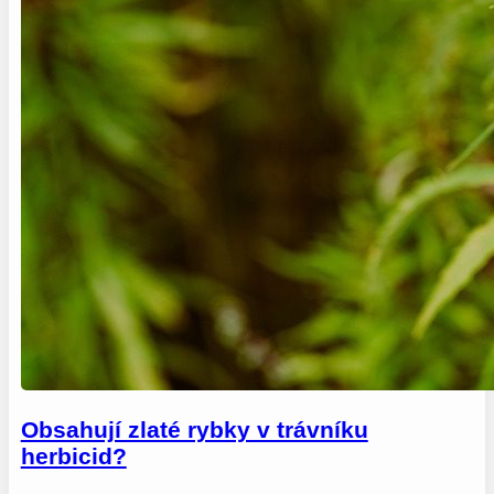
Obsahují zlaté rybky v trávníku
herbicid?