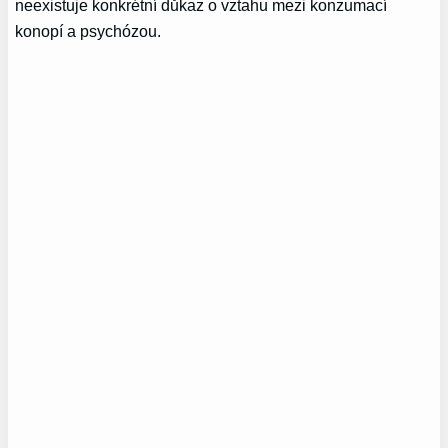
neexistuje konkrétní důkaz o vztahu mezi konzumací
konopí a psychózou.