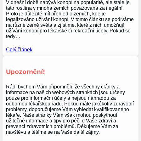
V dnešní době nabývá konopí na popularitě, ale stále je
tato rostlina v mnoha zemích považována za ilegální.
Proto je důležité mít přehled o zemích, kde je
legalizováno užívání konopí. V tomto článku se podíváme
na různé země světa a zjistíme, které z nich umožňují
užívání konopí pro lékařské či rekreační účely. Pokud se
tedy…
Celý článek
Upozornění!
Rádi bychom Vám připomněli, že všechny články a
informace na našich webových stránkách jsou určeny
pouze pro informační účely a nejsou náhradou za
odbornou lékařskou radu. Pokud máte jakékoliv zdravotní
problémy, doporučujeme Vám vyhledat kvalifikovaného
lékaře. Naše stránky Vám však mohou poskytnout
užitečné informace a tipy pro péči o Vaše zdraví a
prevenci zdravotních problémů. Děkujeme Vám za
návštěvu a těšíme se na Vaše další zájmy.