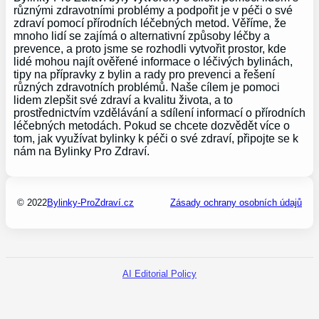
různými zdravotními problémy a podpořit je v péči o své
zdraví pomocí přírodních léčebných metod. Věříme, že
mnoho lidí se zajímá o alternativní způsoby léčby a
prevence, a proto jsme se rozhodli vytvořit prostor, kde
lidé mohou najít ověřené informace o léčivých bylinách,
tipy na přípravky z bylin a rady pro prevenci a řešení
různých zdravotních problémů. Naše cílem je pomoci
lidem zlepšit své zdraví a kvalitu života, a to
prostřednictvím vzdělávání a sdílení informací o přírodních
léčebných metodách. Pokud se chcete dozvědět více o
tom, jak využívat bylinky k péči o své zdraví, připojte se k
nám na Bylinky Pro Zdraví.
© 2022
Bylinky-ProZdraví.cz
Zásady ochrany osobních údajů
AI Editorial Policy