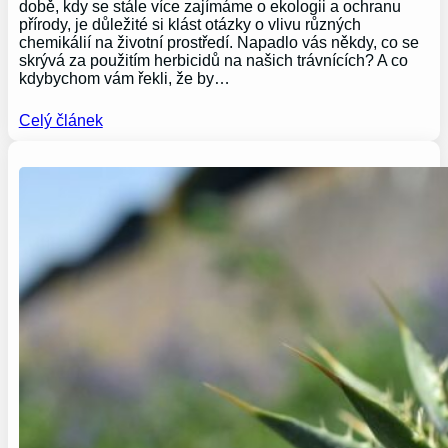
době, kdy se stále více zajímáme o ekologii a ochranu
přírody, je důležité si klást otázky o vlivu různých
chemikálií na životní prostředí. Napadlo vás někdy, co se
skrývá za použitím herbicidů na našich trávnících? A co
kdybychom vám řekli, že by…
Celý článek