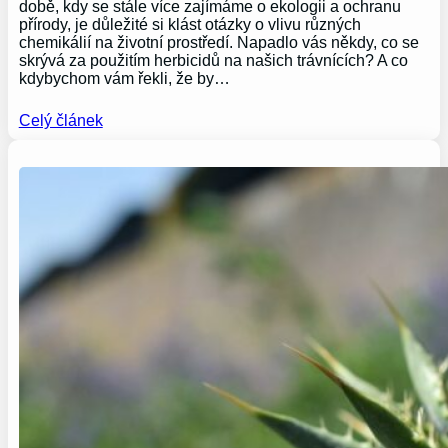
době, kdy se stále více zajímáme o ekologii a ochranu
přírody, je důležité si klást otázky o vlivu různých
chemikálií na životní prostředí. Napadlo vás někdy, co se
skrývá za použitím herbicidů na našich trávnících? A co
kdybychom vám řekli, že by…
Celý článek