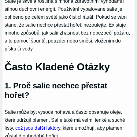
Salie je skvělá rostlina s mnoha zdravotními výhodami i
silnou duchovní energií. Používání vypalované salie je
oblíbeno po celém světě jako čistící rituál. Pokud se vám
stane, že salie nechce přestat hořet, nezoufejte. Existuje
mnoho způsobů, jak salii zhasnout bez nebezpečí požáru,
a to pomocí špuntů, pouzder nebo směsí, vložením do
písku či vody.
Často Kladené Otázky
1. Proč salie nechce přestat
hořet?
Salie může být vysoce hořlavá a často obsahuje oleje,
které udržují plamen. Salie také má velmi tenké a suché
listy,
což jsou další faktory
, které umožňují, aby plamen
zůstal dlouhodobě hořící.