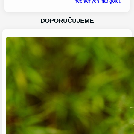
nechtěných marigoldů
DOPORUČUJEME