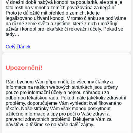
V dnešní době nabývá konopí na popularitě, ale stále je
tato rostlina v mnoha zemích považována za ilegální.
Proto je důležité mít přehled o zemích, kde je
legalizováno užívání konopí. V tomto článku se podíváme
na různé země světa a zjistíme, které z nich umožňují
užívání konopí pro lékařské či rekreační účely. Pokud se
tedy…
Celý článek
Upozornění!
Rádi bychom Vám připomněli, že všechny články a
informace na našich webových stránkách jsou určeny
pouze pro informační účely a nejsou náhradou za
odbornou lékařskou radu. Pokud máte jakékoliv zdravotní
problémy, doporučujeme Vám vyhledat kvalifikovaného
lékaře. Naše stránky Vám však mohou poskytnout
užitečné informace a tipy pro péči o Vaše zdraví a
prevenci zdravotních problémů. Děkujeme Vám za
návštěvu a těšíme se na Vaše další zájmy.