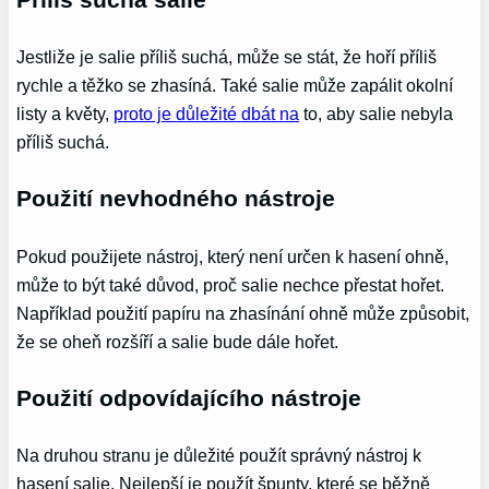
Jestliže je salie příliš suchá, může se stát, že hoří příliš
rychle a těžko se zhasíná. Také salie může zapálit okolní
listy a květy,
proto je důležité dbát na
to, aby salie nebyla
příliš suchá.
Použití nevhodného nástroje
Pokud použijete nástroj, který není určen k hasení ohně,
může to být také důvod, proč salie nechce přestat hořet.
Například použití papíru na zhasínání ohně může způsobit,
že se oheň rozšíří a salie bude dále hořet.
Použití odpovídajícího nástroje
Na druhou stranu je důležité použít správný nástroj k
hasení salie. Nejlepší je použít špunty, které se běžně