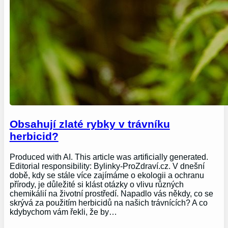
Obsahují zlaté rybky v trávníku
herbicid?
Produced with AI. This article was artificially generated.
Editorial responsibility: Bylinky-ProZdraví.cz. V dnešní
době, kdy se stále více zajímáme o ekologii a ochranu
přírody, je důležité si klást otázky o vlivu různých
chemikálií na životní prostředí. Napadlo vás někdy, co se
skrývá za použitím herbicidů na našich trávnících? A co
kdybychom vám řekli, že by…