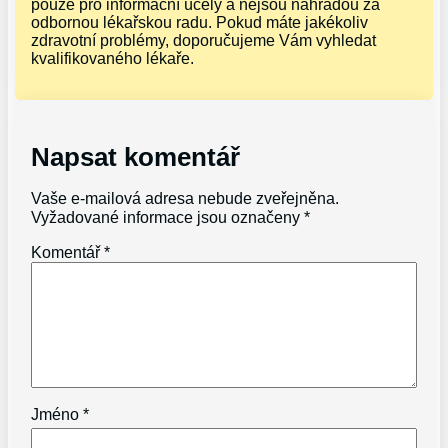
pouze pro informační účely a nejsou náhradou za
odbornou lékařskou radu. Pokud máte jakékoliv
zdravotní problémy, doporučujeme Vám vyhledat
kvalifikovaného lékaře.
Napsat komentář
Vaše e-mailová adresa nebude zveřejněna.
Vyžadované informace jsou označeny
*
Komentář
*
Jméno
*