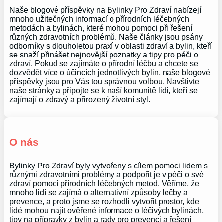
Naše blogové příspěvky na Bylinky Pro Zdraví nabízejí
mnoho užitečných informací o přírodních léčebných
metodách a bylinách, které mohou pomoci při řešení
různých zdravotních problémů. Naše články jsou psány
odborníky s dlouholetou praxí v oblasti zdraví a bylin, kteří
se snaží přinášet nejnovější poznatky a tipy pro péči o
zdraví. Pokud se zajímáte o přírodní léčbu a chcete se
dozvědět více o účincích jednotlivých bylin, naše blogové
příspěvky jsou pro Vás tou správnou volbou. Navštivte
naše stránky a připojte se k naší komunitě lidí, kteří se
zajímají o zdravý a přirozený životní styl.
O nás
Bylinky Pro Zdraví byly vytvořeny s cílem pomoci lidem s
různými zdravotními problémy a podpořit je v péči o své
zdraví pomocí přírodních léčebných metod. Věříme, že
mnoho lidí se zajímá o alternativní způsoby léčby a
prevence, a proto jsme se rozhodli vytvořit prostor, kde
lidé mohou najít ověřené informace o léčivých bylinách,
tipy na přípravky z bylin a rady pro prevenci a řešení