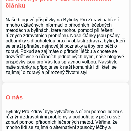
článků
Naše blogové příspěvky na Bylinky Pro Zdraví nabízejí
mnoho užitečných informací o přírodních léčebných
metodách a bylinách, které mohou pomoci při řešení
různých zdravotních problémů. Naše články jsou psány
odborníky s dlouholetou praxí v oblasti zdraví a bylin, kteří
se snaží přinášet nejnovější poznatky a tipy pro péči o
zdraví. Pokud se zajímáte o přírodní léčbu a chcete se
dozvědět více o účincích jednotlivých bylin, naše blogové
příspěvky jsou pro Vás tou správnou volbou. Navštivte
naše stránky a připojte se k naší komunitě lidí, kteří se
zajímají o zdravý a přirozený životní styl.
O nás
Bylinky Pro Zdraví byly vytvořeny s cílem pomoci lidem s
různými zdravotními problémy a podpořit je v péči o své
zdraví pomocí přírodních léčebných metod. Věříme, že
mnoho lidí se zajímá o alternativní způsoby léčby a