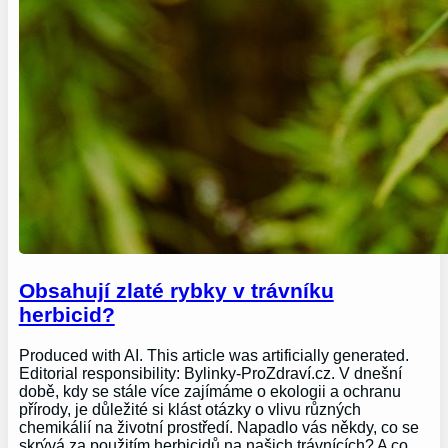
Obsahují zlaté rybky v trávníku
herbicid?
Produced with AI. This article was artificially generated.
Editorial responsibility: Bylinky-ProZdraví.cz. V dnešní
době, kdy se stále více zajímáme o ekologii a ochranu
přírody, je důležité si klást otázky o vlivu různých
chemikálií na životní prostředí. Napadlo vás někdy, co se
skrývá za použitím herbicidů na našich trávnících? A co