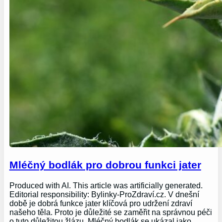
Mléčný bodlák pro dobrou funkci jater
Produced with AI. This article was artificially generated.
Editorial responsibility: Bylinky-ProZdraví.cz. V dnešní
době je dobrá funkce jater klíčová pro udržení zdraví
našeho těla. Proto je důležité se zaměřit na správnou péči
o tuto důležitou žlázu. Mléčný bodlák se ukázal jako