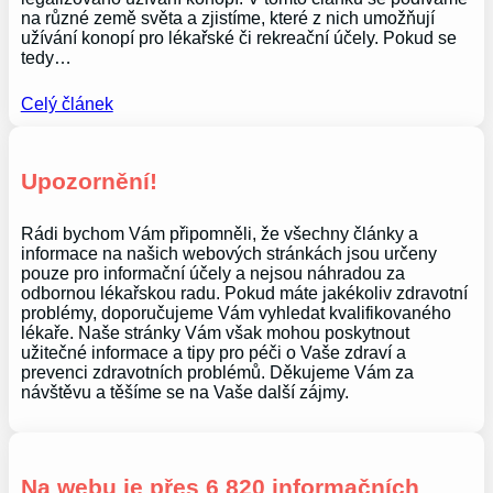
na různé země světa a zjistíme, které z nich umožňují
užívání konopí pro lékařské či rekreační účely. Pokud se
tedy…
Celý článek
Upozornění!
Rádi bychom Vám připomněli, že všechny články a
informace na našich webových stránkách jsou určeny
pouze pro informační účely a nejsou náhradou za
odbornou lékařskou radu. Pokud máte jakékoliv zdravotní
problémy, doporučujeme Vám vyhledat kvalifikovaného
lékaře. Naše stránky Vám však mohou poskytnout
užitečné informace a tipy pro péči o Vaše zdraví a
prevenci zdravotních problémů. Děkujeme Vám za
návštěvu a těšíme se na Vaše další zájmy.
Na webu je přes 6 820 informačních