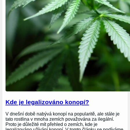
Kde je legalizováno konopí?
V dnešní době nabývá konopí na popularitě, ale stále je
tato rostlina v mnoha zemích považována za ilegální.
Proto je důležité mít přehled o zemích, kde je
legalizováno užívání konopí. V tomto článku se podíváme