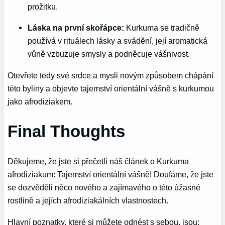
prožitku.
Láska na první skořápce:
Kurkuma se tradičně
používá v rituálech lásky a svádění, její aromatická
vůně vzbuzuje smysly a podněcuje vášnivost.
Otevřete tedy své srdce a mysli novým způsobem chápání
této byliny a objevte tajemství orientální vášně s kurkumou
jako afrodiziakem.
Final Thoughts
Děkujeme, že jste si přečetli náš článek o Kurkuma
afrodiziakum: Tajemství orientální vášně! Doufáme, že jste
se dozvěděli něco nového a zajímavého o této úžasné
rostlině a jejích afrodiziakálních vlastnostech.
Hlavní poznatky, které si můžete odnést s sebou, jsou: