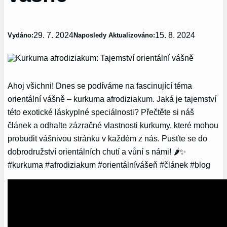
29. 7. 2024
15. 8. 2024
Vydáno:
Naposledy Aktualizováno:
Ahoj všichni! Dnes se podíváme na fascinující téma
orientální vášně – kurkuma afrodiziakum. Jaká je tajemství
této exotické láskyplné speciálnosti? Přečtěte si náš
článek a odhalte zázračné vlastnosti kurkumy, které mohou
probudit vášnivou stránku v každém z nás. Pusťte se do
dobrodružství orientálních chutí a vůní s námi! 🌶️✨
#kurkuma #afrodiziakum #orientálnívášeň #článek #blog