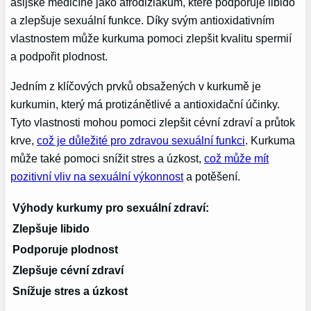
asijské medicíně jako afrodiziakum, které podporuje libido
a zlepšuje sexuální funkce. Díky svým antioxidativním
vlastnostem může kurkuma pomoci zlepšit kvalitu spermií
a podpořit plodnost.
Jedním z klíčových prvků obsažených v kurkumě je
kurkumin, který má protizánětlivé a antioxidační účinky.
Tyto vlastnosti mohou pomoci zlepšit cévní zdraví a průtok
krve,
což je důležité pro zdravou sexuální funkci
. Kurkuma
může také pomoci snížit stres a úzkost,
což může mít
pozitivní vliv na sexuální výkonnost
a potěšení.
Výhody kurkumy pro sexuální zdraví:
Zlepšuje libido
Podporuje plodnost
Zlepšuje cévní zdraví
Snížuje stres a úzkost