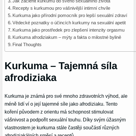
Jak začlenit kurkumu do svého sexuálního života
Recepty s kurkumou pro vášnivější intimní chvíle
Kurkuma jako přírodní pomocník pro lepší sexuální zdraví
Vědecké poznatky o účincích kurkumy na sexuální apetit
Kurkuma jako prostředek pro zlepšení intenzity orgasmu
Kurkuma afrodiziakum – mýty a fakta o milostné bylině
Final Thoughts
Kurkuma – Tajemná síla
afrodiziaka
Kurkuma je známá pro své mnoho zdravotních výhod, ale
méně lidí ví o její tajemné síle jako afrodiziaku. Tento
koření původem z orientu má schopnost stimulovat
vášnivost a podpořit sexuální touhu. Díky svým úžasným
vlastnostem je kurkuma stále častěji součástí různých
afrodiziakálních směsí a receptů.