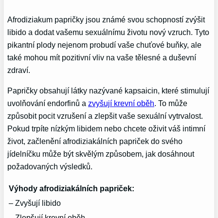
Afrodiziakum papričky jsou známé svou schopností zvýšit
libido a dodat vašemu sexuálnímu životu nový vzruch. Tyto
pikantní plody nejenom probudí vaše chuťové buňky, ale
také mohou mít pozitivní vliv na vaše tělesné a duševní
zdraví.
Papričky obsahují látky nazývané kapsaicin, které stimulují
uvolňování endorfinů a
zvyšují krevní oběh
. To může
způsobit pocit vzrušení a zlepšit vaše sexuální vytrvalost.
Pokud trpíte nízkým libidem nebo chcete oživit váš intimní
život, začlenění afrodiziakálních papriček do svého
jídelníčku může být skvělým způsobem, jak dosáhnout
požadovaných výsledků.
Výhody afrodiziakálních papriček:
– Zvyšují libido
– Zlepšují krevní oběh