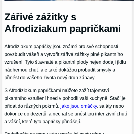
Zářivé zážitky s
Afrodiziakum papričkami
Afrodiziakum papričky jsou známé pro své schopnosti
povzbudit vášeň a vytvořit zářivé zážitky plné pikantního
vzrušení. Tyto šťavnaté a pikantní plody nejen dodají jídlu
nádhernou chuť, ale také dokážou probudit smysly a
přinést do vašeho života nový druh zábavy.
S Afrodiziakum papričkami můžete zažít tajemství
pikantního vzrušení hned v pohodlí vaší kuchyně. Stačí je
přidat do různých pokrmů,
jako jsou omáčky
, saláty nebo
dokonce do dezertů, a nechat se unést tou intenzivní chutí
a vášní, které tyto papričky přinášejí.
Podnikněte se mnou tuto vzrušující cestu plnou