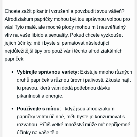
Chcete zažít pikantní vzrušení a povzbudit svou vášeň?
Afrodiziakum papričky mohou být tou správnou volbou pro
vás! Tyto malé, ale mocné plody mohou mít neuvěřitelný
vliv na vaše libido a sexuality. Pokud chcete vyzkoušet
jejich účinky, měli byste si pamatovat následující
nejdůležitější tipy pro používání těchto afrodiziakálních
papriček:
Vybírejte správnou variety:
Existuje mnoho různých
druhů papriček s různou úrovní pálivosti. Zkuste najít
tu pravou, která vám dodá potřebnou dávku
pikantnosti a energie.
Používejte s mírou:
I když jsou afrodiziakum
papričky velmi účinné, měli byste je konzumovat s
rozvahou. Příliš velké množství může mít nepříjemné
účinky na vaše tělo.