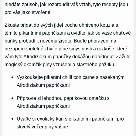
hledáte způsob, jak rozproudit váš vztah, tyto recepty jsou
pro vás jako stvořené.
Zkuste přidat do svých jídel trochu ohnivého kouzla s
těmito pikantními papričkami a uvidíte, jak se vaše chuťové
buňky probudí k novému životu. Buďte připraveni na
nezapomenutelné chvíle plné smyslnosti a rozkoše, které
vám tyto Afrodiziakum papričky dokážou nabídnout. Zažijte
magický okamžik plný vzrušení a slastného požitku.
Vyzkoušejte pikantní chilli con carne s nasekanými
Afrodiziakum papričkami
Připravte si lahodnou paprikovou omáčku s
Afrodiziakum papričkami
Uvařte si exotický kari s pikantními papričkami pro
skvělý večer plný vášně