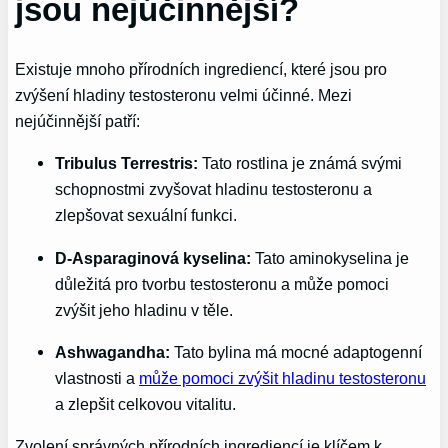
jsou nejúčinnější?
Existuje mnoho přírodních ingrediencí, které jsou pro
zvýšení hladiny testosteronu velmi účinné. Mezi
nejúčinnější patří:
Tribulus Terrestris:
Tato rostlina je známá svými
schopnostmi zvyšovat hladinu testosteronu a
zlepšovat sexuální funkci.
D-Asparaginová kyselina:
Tato aminokyselina je
důležitá pro tvorbu testosteronu a může pomoci
zvýšit jeho hladinu v těle.
Ashwagandha:
Tato bylina má mocné adaptogenní
vlastnosti a
může pomoci zvýšit hladinu testosteronu
a zlepšit celkovou vitalitu.
Zvolení správných přírodních ingrediencí je klíčem k