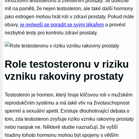
množstvím testosteronu a zvětšením prostaty. Je důležité
mít na paměti, že nejen testosteron, ale také další hormony
jako estrogen mohou hrát roli v zdraví prostaty. Pokud máte
obavy,
je nejlepší se poradit se svým lékařem
a provést
nezbytné testy pro kontrolu zdraví prostaty.
Role testosteronu v riziku
vzniku rakoviny prostaty
Testosteron je hormon, který hraje klíčovou roli v mužském
reprodukčním systému a má také vliv na životaschopnost
spermií a sexuální apetit. Existuje dlouhotrvající debata o
tom, zda testosteron zvyšuje riziko vzniku rakoviny prostaty
nebo naopak ne. Některé studie naznačují, že vyšší
hladiny tohoto hormonu mohou být spojeny s větším