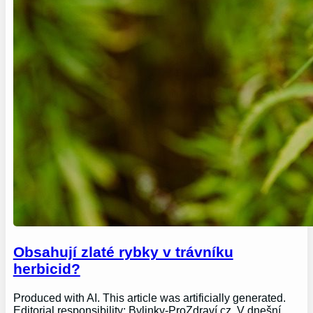
Obsahují zlaté rybky v trávníku
herbicid?
Produced with AI. This article was artificially generated.
Editorial responsibility: Bylinky-ProZdraví.cz. V dnešní