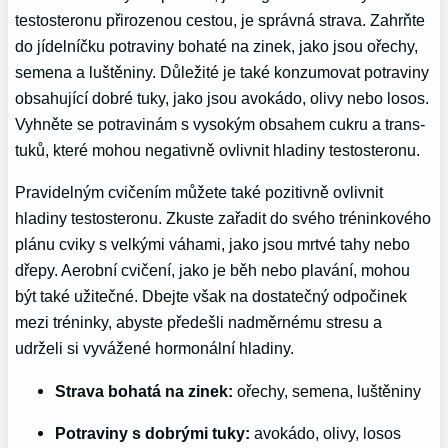
testosteronu přirozenou cestou, je správná strava. Zahrňte
do jídelníčku potraviny bohaté na zinek, jako jsou ořechy,
semena a luštěniny. Důležité je také konzumovat potraviny
obsahující dobré tuky, jako jsou avokádo, olivy nebo losos.
Vyhněte se potravinám s vysokým obsahem cukru a trans-
tuků, které mohou negativně ovlivnit hladiny testosteronu.
Pravidelným cvičením můžete také pozitivně ovlivnit
hladiny testosteronu. Zkuste zařadit do svého tréninkového
plánu cviky s velkými váhami, jako jsou mrtvé tahy nebo
dřepy. Aerobní cvičení, jako je běh nebo plavání, mohou
být také užitečné. Dbejte však na dostatečný odpočinek
mezi tréninky, abyste předešli nadměrnému stresu a
udrželi si vyvážené hormonální hladiny.
Strava bohatá na zinek:
ořechy, semena, luštěniny
Potraviny s dobrými tuky:
avokádo, olivy, losos