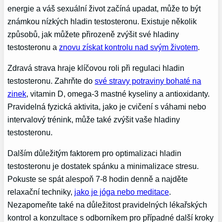
energie a váš sexuální život začíná upadat, může to být
známkou nízkých hladin testosteronu. Existuje několik
způsobů, jak můžete přirozeně zvýšit své hladiny
testosteronu a
znovu získat kontrolu nad svým životem
.
Zdravá strava hraje klíčovou roli při regulaci hladin
testosteronu. Zahrňte do
své stravy potraviny bohaté na
zinek
, vitamin D, omega-3 mastné kyseliny a antioxidanty.
Pravidelná fyzická aktivita, jako je cvičení s váhami nebo
intervalový trénink, může také zvýšit vaše hladiny
testosteronu.
Dalším důležitým faktorem pro optimalizaci hladin
testosteronu je dostatek spánku a minimalizace stresu.
Pokuste se spát alespoň 7-8 hodin denně a najděte
relaxační techniky,
jako je jóga nebo meditace
.
Nezapomeňte také na důležitost pravidelných lékařských
kontrol a konzultace s odborníkem pro případné další kroky