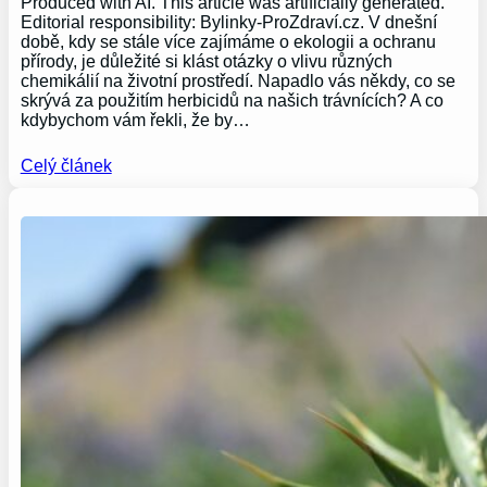
Produced with AI. This article was artificially generated.
Editorial responsibility: Bylinky-ProZdraví.cz. V dnešní
době, kdy se stále více zajímáme o ekologii a ochranu
přírody, je důležité si klást otázky o vlivu různých
chemikálií na životní prostředí. Napadlo vás někdy, co se
skrývá za použitím herbicidů na našich trávnících? A co
kdybychom vám řekli, že by…
Celý článek