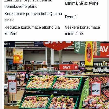
Zahrnutí silových cvičení​ do
Minimálně 3x týdně
tréninkového plánu
Konzumace⁢ potravin bohatých na
Denně
zinek
Redukce konzumace alkoholu a
Veškeré konzumace
kouření
minimálně