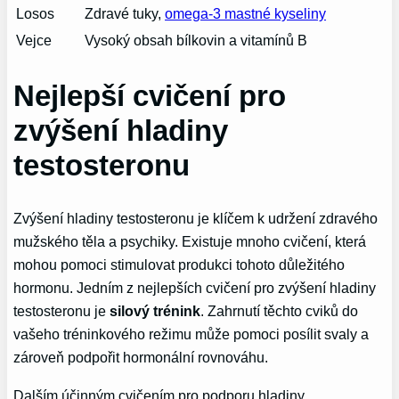
Losos
Zdravé tuky,
omega-3 mastné kyseliny
Vejce
Vysoký obsah bílkovin a⁤ vitamínů B
Nejlepší cvičení ‌pro
zvýšení‍ hladiny
testosteronu
Zvýšení hladiny testosteronu je klíčem k⁢ udržení zdravého
mužského těla a‍ psychiky. Existuje mnoho cvičení, která
mohou pomoci stimulovat produkci tohoto důležitého
hormonu. ‌Jedním z nejlepších cvičení pro zvýšení hladiny
testosteronu je
silový trénink
. Zahrnutí těchto cviků do
vašeho tréninkového režimu může pomoci posílit svaly a
zároveň ⁤podpořit hormonální rovnováhu.
Dalším účinným⁤ cvičením pro podporu hladiny