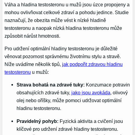
Váha a hladina testosteronu u mužů jsou úzce propojeny a
mohou ovlivňovat celkové zdraví ‍a ‍pohodu jedince.‌ Studie
naznačují, že ⁣obezita může vést ‌k nízké hladině
testosteronu a naopak nízká‍ hladina ‌testosteronu může
způsobit⁤ nárůst hmotnosti.
Pro udržení optimální hladiny testosteronu je důležité‌
věnovat pozornost správnému životnímu stylu a stravě.
Níže‍ uvádíme‍ několik tipů,
jak podpořit zdravou hladinu
testosteronu
u mužů:
Strava ‍bohatá na zdravé tuky:
Konzumace potravin
obsahujících‍ zdravé tuky,
jako jsou avokáda
, olivový
olej nebo oříšky, ‍může pomoci udržovat optimální
hladinu testosteronu.
Pravidelný pohyb:
Fyzická aktivita a cvičení jsou
klíčové pro udržení zdravé hladiny testosteronu.