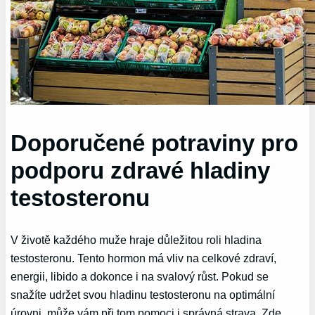
Doporučené potraviny pro
podporu zdravé hladiny
testosteronu
V životě každého muže⁢ hraje ⁣důležitou roli hladina
testosteronu. Tento⁣ hormon má vliv na‍ celkové zdraví,
energii, libido a dokonce i na ⁣svalový‍ růst. Pokud se
snažíte udržet svou hladinu testosteronu na optimální
úrovni, může vám při tom pomoci i správná strava. ⁢Zde‍