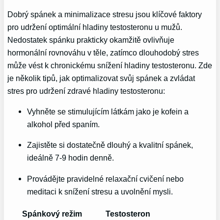
Dobrý spánek a minimalizace stresu jsou‍ klíčové faktory
pro‍ udržení optimální hladiny⁢ testosteronu u mužů.
⁢Nedostatek⁣ spánku⁤ prakticky okamžitě ovlivňuje
hormonální⁤ rovnováhu ⁢v těle,⁣ zatímco dlouhodobý stres
může vést k chronickému snížení hladiny testosteronu. Zde
je několik tipů, jak optimalizovat ⁢svůj spánek a ‍zvládat
stres pro ⁤udržení ‍zdravé hladiny testosteronu:
Vyhněte se stimulujícím látkám jako​ je kofein a
alkohol⁣ před spaním.
Zajistěte si dostatečně dlouhý a kvalitní spánek,
ideálně 7-9 hodin denně.
Provádějte pravidelné relaxační cvičení nebo⁢
meditaci ‌k snížení ​stresu a uvolnění mysli.
Spánkový režim
Testosteron