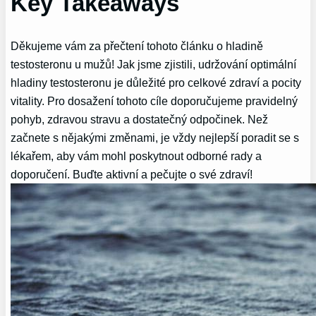
Key Takeaways
Děkujeme vám za přečtení tohoto článku o ​hladině
testosteronu u ‌mužů! Jak jsme zjistili, udržování optimální
hladiny ‌testosteronu je důležité pro celkové ⁣zdraví a pocity
vitality. Pro dosažení tohoto⁣ cíle doporučujeme ⁤pravidelný⁤
pohyb, zdravou stravu a dostatečný odpočinek. Než
začnete s nějakými změnami, je vždy nejlepší ⁤poradit se s
lékařem, aby vám mohl ⁣poskytnout odborné rady‍ a
doporučení. Buďte aktivní a pečujte o své‌ zdraví!