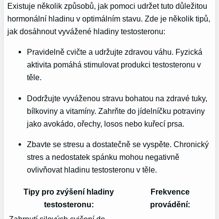
Existuje několik způsobů, jak ⁢pomoci udržet tuto důležitou
hormonální hladinu v​ optimálním stavu. Zde je‍ několik tipů,
jak dosáhnout vyvážené hladiny testosteronu:
Pravidelně cvičte a udržujte zdravou váhu.⁣ Fyzická
aktivita pomáhá stimulovat produkci testosteronu v
těle.
Dodržujte vyváženou stravu ⁤bohatou​ na zdravé ⁣tuky,‍
bílkoviny a vitamíny. Zahrňte do jídelníčku potraviny
jako avokádo, ořechy, losos‍ nebo ⁣kuřecí ‍prsa.
Zbavte se stresu⁢ a dostatečně se vyspěte. Chronický
stres a nedostatek spánku mohou negativně
ovlivňovat hladinu​ testosteronu v těle.
Tipy pro zvýšení hladiny
Frekvence
testosteronu:
provádění: