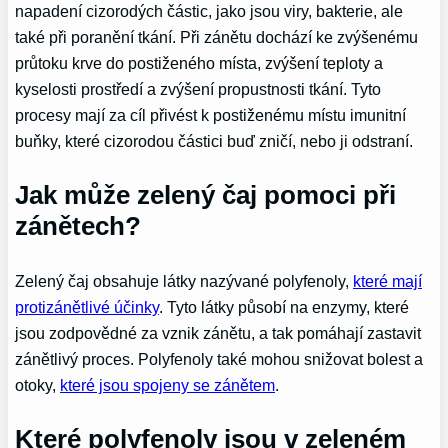
napadení cizorodých částic, jako jsou viry, bakterie, ale
také při poranění tkání. Při zánětu dochází ke zvýšenému
průtoku krve do postiženého místa, zvýšení teploty a
kyselosti prostředí a zvýšení propustnosti tkání. Tyto
procesy mají za cíl přivést k postiženému místu imunitní
buňky, které cizorodou částici buď zničí, nebo ji odstraní.
Jak může zelený čaj pomoci při
zánětech?
Zelený čaj obsahuje látky nazývané polyfenoly,
které mají
protizánětlivé účinky
. Tyto látky působí na enzymy, které
jsou zodpovědné za vznik zánětu, a tak pomáhají zastavit
zánětlivý proces. Polyfenoly také mohou snižovat bolest a
otoky,
které jsou spojeny se zánětem
.
Které polyfenoly jsou v zeleném