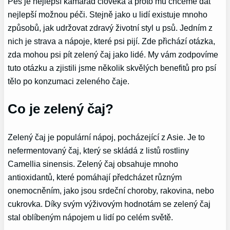
Pes je nejlepší kamarád člověka a proto mu chceme dát
nejlepší možnou péči. Stejně jako u lidí existuje mnoho
způsobů, jak udržovat zdravý životní styl u psů. Jedním z
nich je strava a nápoje, které psi pijí. Zde přichází otázka,
zda mohou psi pít zelený čaj jako lidé. My vám zodpovíme
tuto otázku a zjistili jsme několik skvělých benefitů pro psí
tělo po konzumaci zeleného čaje.
Co je zelený čaj?
Zelený čaj je populární nápoj, pocházející z Asie. Je to
nefermentovaný čaj, který se skládá z listů rostliny
Camellia sinensis. Zelený čaj obsahuje mnoho
antioxidantů, které pomáhají předcházet různým
onemocněním, jako jsou srdeční choroby, rakovina, nebo
cukrovka. Díky svým výživovým hodnotám se zelený čaj
stal oblíbeným nápojem u lidí po celém světě.