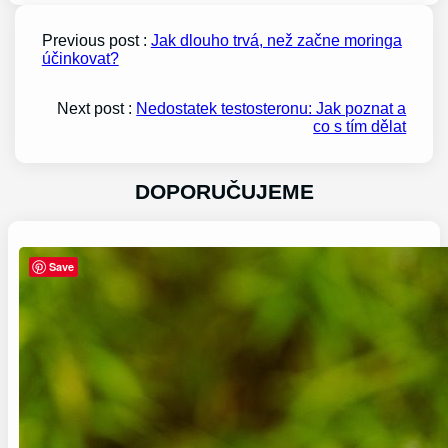
Previous post :
Jak dlouho trvá, než začne moringa
účinkovat?
Next post :
Nedostatek testosteronu: Jak poznat a
co s tím dělat
DOPORUČUJEME
Save