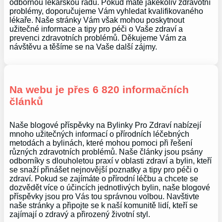
odbornou lékařskou radu. Pokud máte jakékoliv zdravotní
problémy, doporučujeme Vám vyhledat kvalifikovaného
lékaře. Naše stránky Vám však mohou poskytnout
užitečné informace a tipy pro péči o Vaše zdraví a
prevenci zdravotních problémů. Děkujeme Vám za
návštěvu a těšíme se na Vaše další zájmy.
Na webu je přes 6 820 informačních
článků
Naše blogové příspěvky na Bylinky Pro Zdraví nabízejí
mnoho užitečných informací o přírodních léčebných
metodách a bylinách, které mohou pomoci při řešení
různých zdravotních problémů. Naše články jsou psány
odborníky s dlouholetou praxí v oblasti zdraví a bylin, kteří
se snaží přinášet nejnovější poznatky a tipy pro péči o
zdraví. Pokud se zajímáte o přírodní léčbu a chcete se
dozvědět více o účincích jednotlivých bylin, naše blogové
příspěvky jsou pro Vás tou správnou volbou. Navštivte
naše stránky a připojte se k naší komunitě lidí, kteří se
zajímají o zdravý a přirozený životní styl.