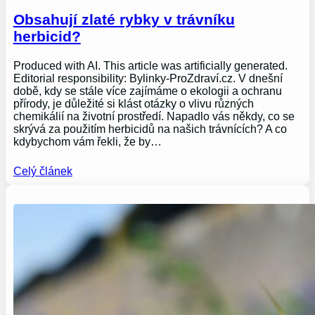
Obsahují zlaté rybky v trávníku
herbicid?
Produced with AI. This article was artificially generated.
Editorial responsibility: Bylinky-ProZdraví.cz. V dnešní
době, kdy se stále více zajímáme o ekologii a ochranu
přírody, je důležité si klást otázky o vlivu různých
chemikálií na životní prostředí. Napadlo vás někdy, co se
skrývá za použitím herbicidů na našich trávnících? A co
kdybychom vám řekli, že by…
Celý článek