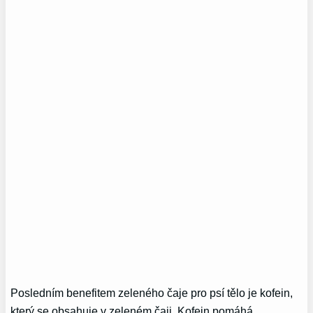
Posledním benefitem zeleného čaje pro psí tělo je kofein,
který se obsahuje v zeleném čaji. Kofein pomáhá