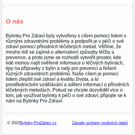
O nás
Bylinky Pro Zdraví byly vytvořeny s cílem pomoci lidem s
různými zdravotními problémy a podpořit je v péči o své
zdraví pomocí přírodních léčebných metod. Věříme, že
mnoho lidí se zajímá o alternativní způsoby léčby a
prevence, a proto jsme se rozhodli vytvořit prostor, kde
lidé mohou najít ověřené informace o léčivých bylinách,
tipy na přípravky z bylin a rady pro prevenci a řešení
různých zdravotních problémů. Naše cílem je pomoci
lidem zlepšit své zdraví a kvalitu života, a to
prostřednictvím vzdělávání a sdílení informací o přírodních
léčebných metodách. Pokud se chcete dozvědět více o
tom, jak využívat bylinky k péči o své zdraví, připojte se k
nám na Bylinky Pro Zdraví.
© 2022
Bylinky-ProZdraví.cz
Zásady ochrany osobních údajů