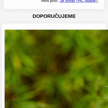
Next post :
Je 50mg THC hodně?
DOPORUČUJEME