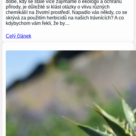
době, kdy se stále více zajímáme o ekologii a ochranu
přírody, je důležité si klást otázky o vlivu různých
chemikálií na životní prostředí. Napadlo vás někdy, co se
skrývá za použitím herbicidů na našich trávnících? A co
kdybychom vám řekli, že by…
Celý článek