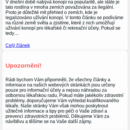
V dnešní době nabývá konopí na popularitě, ale stále je
tato rostlina v mnoha zemích považována za ilegální.
Proto je důležité mít přehled o zemích, kde je
legalizováno užívání konopí. V tomto článku se podíváme
na různé země světa a zjistíme, které z nich umožňují
užívání konopí pro lékařské či rekreační účely. Pokud se
tedy…
Celý článek
Upozornění!
Rádi bychom Vám připomněli, že všechny články a
informace na našich webových stránkách jsou určeny
pouze pro informační účely a nejsou náhradou za
odbornou lékařskou radu. Pokud máte jakékoliv zdravotní
problémy, doporučujeme Vám vyhledat kvalifikovaného
lékaře. Naše stránky Vám však mohou poskytnout
užitečné informace a tipy pro péči o Vaše zdraví a
prevenci zdravotních problémů. Děkujeme Vám za
návštěvu a těšíme se na Vaše další zájmy.