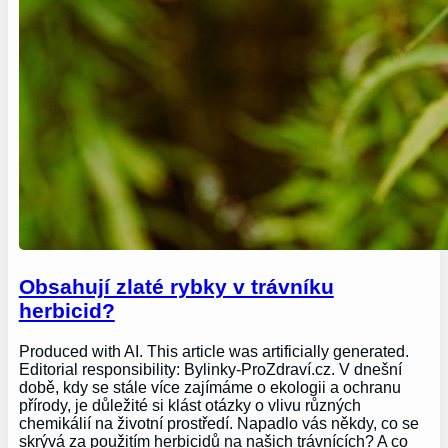
Obsahují zlaté rybky v trávníku
herbicid?
Produced with AI. This article was artificially generated.
Editorial responsibility: Bylinky-ProZdraví.cz. V dnešní
době, kdy se stále více zajímáme o ekologii a ochranu
přírody, je důležité si klást otázky o vlivu různých
chemikálií na životní prostředí. Napadlo vás někdy, co se
skrývá za použitím herbicidů na našich trávnících? A co