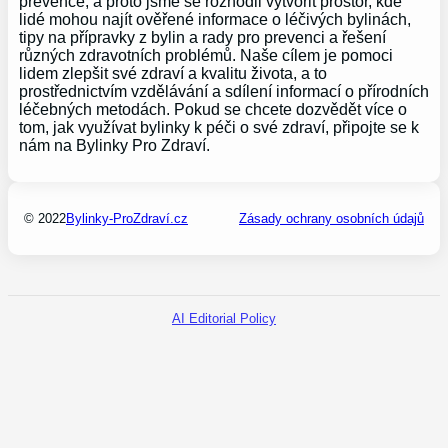
prevence, a proto jsme se rozhodli vytvořit prostor, kde
lidé mohou najít ověřené informace o léčivých bylinách,
tipy na přípravky z bylin a rady pro prevenci a řešení
různých zdravotních problémů. Naše cílem je pomoci
lidem zlepšit své zdraví a kvalitu života, a to
prostřednictvím vzdělávání a sdílení informací o přírodních
léčebných metodách. Pokud se chcete dozvědět více o
tom, jak využívat bylinky k péči o své zdraví, připojte se k
nám na Bylinky Pro Zdraví.
© 2022
Bylinky-ProZdraví.cz
Zásady ochrany osobních údajů
AI Editorial Policy