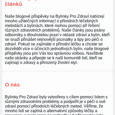
článků
Naše blogové příspěvky na Bylinky Pro Zdraví nabízejí
mnoho užitečných informací o přírodních léčebných
metodách a bylinách, které mohou pomoci při řešení
různých zdravotních problémů. Naše články jsou psány
odborníky s dlouholetou praxí v oblasti zdraví a bylin, kteří
se snaží přinášet nejnovější poznatky a tipy pro péči o
zdraví. Pokud se zajímáte o přírodní léčbu a chcete se
dozvědět více o účincích jednotlivých bylin, naše blogové
příspěvky jsou pro Vás tou správnou volbou. Navštivte
naše stránky a připojte se k naší komunitě lidí, kteří se
zajímají o zdravý a přirozený životní styl.
O nás
Bylinky Pro Zdraví byly vytvořeny s cílem pomoci lidem s
různými zdravotními problémy a podpořit je v péči o své
zdraví pomocí přírodních léčebných metod. Věříme, že
mnoho lidí se zajímá o alternativní způsoby léčby a