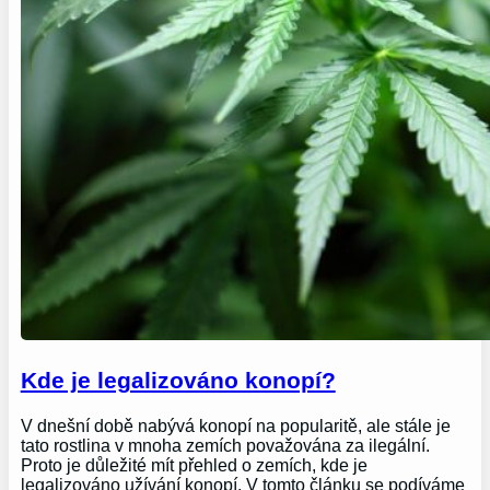
Kde je legalizováno konopí?
V dnešní době nabývá konopí na popularitě, ale stále je
tato rostlina v mnoha zemích považována za ilegální.
Proto je důležité mít přehled o zemích, kde je
legalizováno užívání konopí. V tomto článku se podíváme