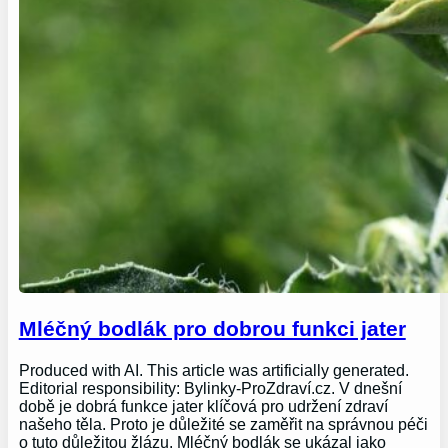
Mléčný bodlák pro dobrou funkci jater
Produced with AI. This article was artificially generated.
Editorial responsibility: Bylinky-ProZdraví.cz. V dnešní
době je dobrá funkce jater klíčová pro udržení zdraví
našeho těla. Proto je důležité se zaměřit na správnou péči
o tuto důležitou žlázu. Mléčný bodlák se ukázal jako