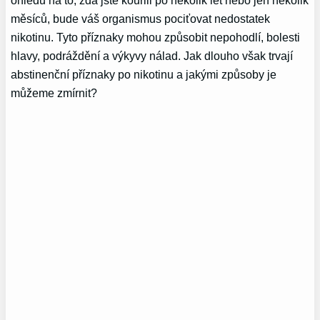
ohledu na to, zda jste kouřili po několik let nebo jen několik
měsíců, bude váš organismus pociťovat nedostatek
nikotinu. Tyto příznaky mohou způsobit nepohodlí, bolesti
hlavy, podráždění a výkyvy nálad. Jak dlouho však trvají
abstinenční příznaky po nikotinu a jakými způsoby je
můžeme zmírnit?