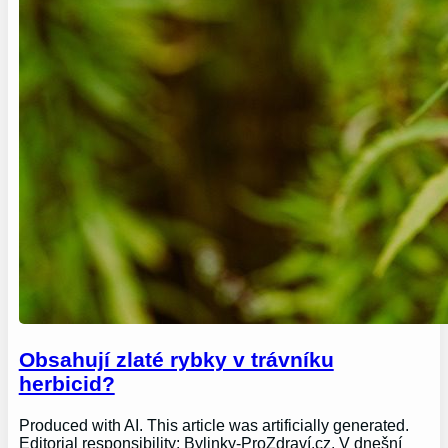
Obsahují zlaté rybky v trávníku
herbicid?
Produced with AI. This article was artificially generated.
Editorial responsibility: Bylinky-ProZdraví.cz. V dnešní