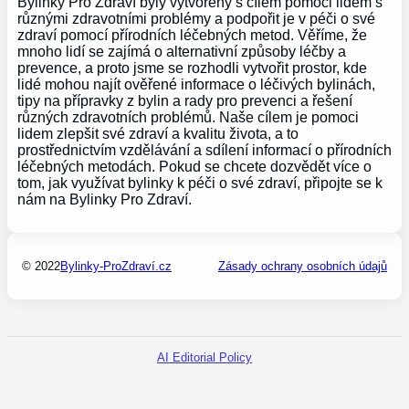
Bylinky Pro Zdraví byly vytvořeny s cílem pomoci lidem s
různými zdravotními problémy a podpořit je v péči o své
zdraví pomocí přírodních léčebných metod. Věříme, že
mnoho lidí se zajímá o alternativní způsoby léčby a
prevence, a proto jsme se rozhodli vytvořit prostor, kde
lidé mohou najít ověřené informace o léčivých bylinách,
tipy na přípravky z bylin a rady pro prevenci a řešení
různých zdravotních problémů. Naše cílem je pomoci
lidem zlepšit své zdraví a kvalitu života, a to
prostřednictvím vzdělávání a sdílení informací o přírodních
léčebných metodách. Pokud se chcete dozvědět více o
tom, jak využívat bylinky k péči o své zdraví, připojte se k
nám na Bylinky Pro Zdraví.
© 2022
Bylinky-ProZdraví.cz
Zásady ochrany osobních údajů
AI Editorial Policy