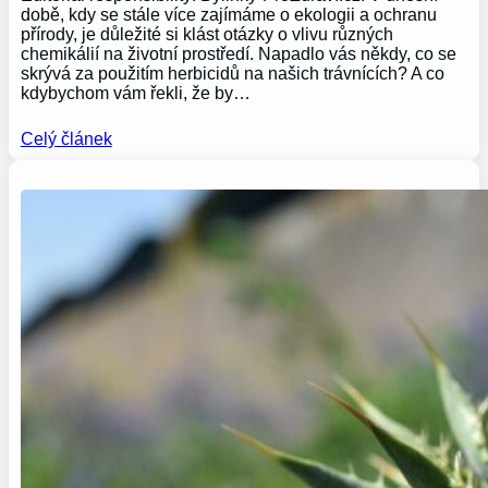
době, kdy se stále více zajímáme o ekologii a ochranu
přírody, je důležité si klást otázky o vlivu různých
chemikálií na životní prostředí. Napadlo vás někdy, co se
skrývá za použitím herbicidů na našich trávnících? A co
kdybychom vám řekli, že by…
Celý článek