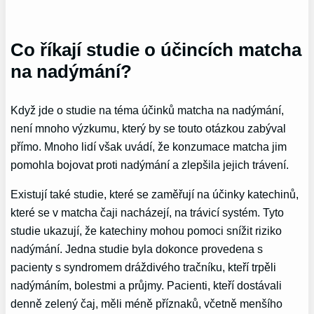
Co říkají studie o účincích matcha
na nadýmání?
Když jde o studie na téma účinků matcha na nadýmání,
není mnoho výzkumu, který by se touto otázkou zabýval
přímo. Mnoho lidí však uvádí, že konzumace matcha jim
pomohla bojovat proti nadýmání a zlepšila jejich trávení.
Existují také studie, které se zaměřují na účinky katechinů,
které se v matcha čaji nacházejí, na trávicí systém. Tyto
studie ukazují, že katechiny mohou pomoci snížit riziko
nadýmání. Jedna studie byla dokonce provedena s
pacienty s syndromem dráždivého tračníku, kteří trpěli
nadýmáním, bolestmi a průjmy. Pacienti, kteří dostávali
denně zelený čaj, měli méně příznaků, včetně menšího