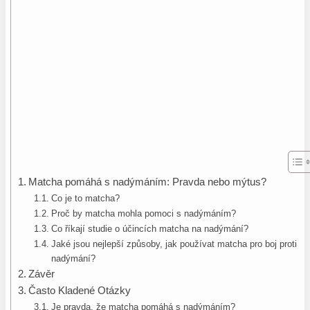
Matcha pomáhá s nadýmáním: Pravda nebo mýtus?
Co je to matcha?
Proč by matcha mohla pomoci s nadýmáním?
Co říkají studie o účincích matcha na nadýmání?
Jaké jsou nejlepší způsoby, jak používat matcha pro boj proti
nadýmání?
Závěr
Často Kladené Otázky
Je pravda, že matcha pomáhá s nadýmáním?