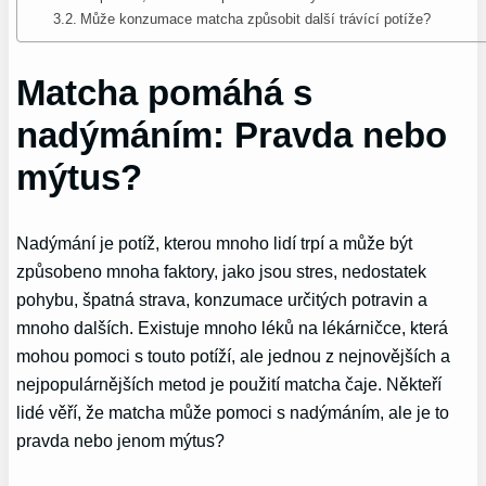
Může konzumace matcha způsobit další trávící potíže?
Matcha pomáhá s
nadýmáním: Pravda nebo
mýtus?
Nadýmání je potíž, kterou mnoho lidí trpí a může být
způsobeno mnoha faktory, jako jsou stres, nedostatek
pohybu, špatná strava, konzumace určitých potravin a
mnoho dalších. Existuje mnoho léků na lékárničce, která
mohou pomoci s touto potíží, ale jednou z nejnovějších a
nejpopulárnějších metod je použití matcha čaje. Někteří
lidé věří, že matcha může pomoci s nadýmáním, ale je to
pravda nebo jenom mýtus?