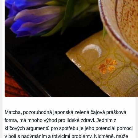
Matcha, pozoruhodná japonská zelená čajová prášková
forma, má mnoho výhod pro lidské zdraví. Jedním z
klíčových argumentů pro spotřebu je jeho potenciál pomoci
v boji s nadýmáním a trávícími problémy. Nicméně, může