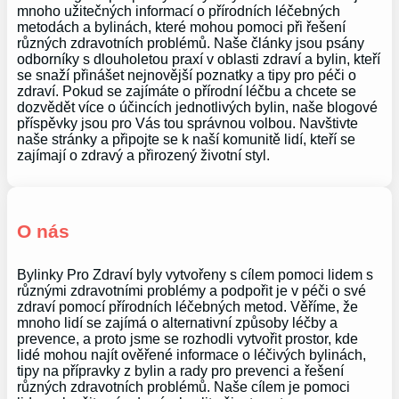
mnoho užitečných informací o přírodních léčebných
metodách a bylinách, které mohou pomoci při řešení
různých zdravotních problémů. Naše články jsou psány
odborníky s dlouholetou praxí v oblasti zdraví a bylin, kteří
se snaží přinášet nejnovější poznatky a tipy pro péči o
zdraví. Pokud se zajímáte o přírodní léčbu a chcete se
dozvědět více o účincích jednotlivých bylin, naše blogové
příspěvky jsou pro Vás tou správnou volbou. Navštivte
naše stránky a připojte se k naší komunitě lidí, kteří se
zajímají o zdravý a přirozený životní styl.
O nás
Bylinky Pro Zdraví byly vytvořeny s cílem pomoci lidem s
různými zdravotními problémy a podpořit je v péči o své
zdraví pomocí přírodních léčebných metod. Věříme, že
mnoho lidí se zajímá o alternativní způsoby léčby a
prevence, a proto jsme se rozhodli vytvořit prostor, kde
lidé mohou najít ověřené informace o léčivých bylinách,
tipy na přípravky z bylin a rady pro prevenci a řešení
různých zdravotních problémů. Naše cílem je pomoci