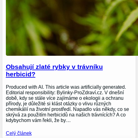
Obsahují zlaté rybky v trávníku
herbicid?
Produced with AI. This article was artificially generated.
Editorial responsibility: Bylinky-ProZdraví.cz. V dnešní
době, kdy se stále více zajímáme o ekologii a ochranu
přírody, je důležité si klást otázky o vlivu různých
chemikálií na životní prostředí. Napadlo vás někdy, co se
skrývá za použitím herbicidů na našich trávnících? A co
kdybychom vám řekli, že by…
Celý článek