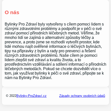
O nás
Bylinky Pro Zdraví byly vytvořeny s cílem pomoci lidem s
různými zdravotními problémy a podpořit je v péči o své
zdraví pomocí přírodních léčebných metod. Věříme, že
mnoho lidí se zajímá o alternativní způsoby léčby a
prevence, a proto jsme se rozhodli vytvořit prostor, kde
lidé mohou najít ověřené informace o léčivých bylinách,
tipy na přípravky z bylin a rady pro prevenci a řešení
různých zdravotních problémů. Naše cílem je pomoci
lidem zlepšit své zdraví a kvalitu života, a to
prostřednictvím vzdělávání a sdílení informací o přírodních
léčebných metodách. Pokud se chcete dozvědět více o
tom, jak využívat bylinky k péči o své zdraví, připojte se k
nám na Bylinky Pro Zdraví.
© 2022
Bylinky-ProZdraví.cz
Zásady ochrany osobních údajů