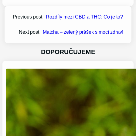
Previous post :
Rozdíly mezi CBD a THC: Co je to?
Next post :
Matcha – zelený prášek s mocí zdraví
DOPORUČUJEME