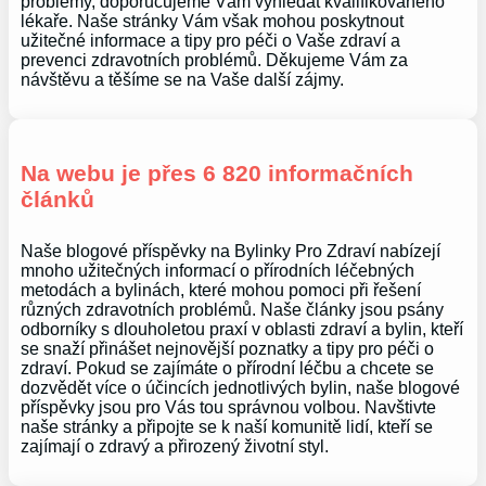
problémy, doporučujeme Vám vyhledat kvalifikovaného
lékaře. Naše stránky Vám však mohou poskytnout
užitečné informace a tipy pro péči o Vaše zdraví a
prevenci zdravotních problémů. Děkujeme Vám za
návštěvu a těšíme se na Vaše další zájmy.
Na webu je přes 6 820 informačních
článků
Naše blogové příspěvky na Bylinky Pro Zdraví nabízejí
mnoho užitečných informací o přírodních léčebných
metodách a bylinách, které mohou pomoci při řešení
různých zdravotních problémů. Naše články jsou psány
odborníky s dlouholetou praxí v oblasti zdraví a bylin, kteří
se snaží přinášet nejnovější poznatky a tipy pro péči o
zdraví. Pokud se zajímáte o přírodní léčbu a chcete se
dozvědět více o účincích jednotlivých bylin, naše blogové
příspěvky jsou pro Vás tou správnou volbou. Navštivte
naše stránky a připojte se k naší komunitě lidí, kteří se
zajímají o zdravý a přirozený životní styl.