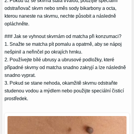
2. Pokud už se skvrna stala trvalou, použijte speciální
odstraňovač skvrn nebo směs sody bikarbony a octa,
kterou naneste na skvrnu, nechte působit a následně
opláchněte.
### Jak se vyhnout skvrnám od matcha při konzumaci?
1. Snažte se matcha pít pomalu a opatrně, aby se nápoj
nešpinil a neřinčel po okrajích hrnku.
2. Používejte bílé ubrusy a ubrusové podložky, které
případné skvrny od matcha snadno zakryjí a lze následně
snadno vyprat.
3. Pokud se stane nehoda, okamžitě skvrnu odstraňte
studenou vodou a mýdlem nebo použijte speciální čisticí
prostředek.