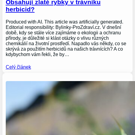
Obsahují zlaté rybky v trávníku
herbicid?
Produced with AI. This article was artificially generated.
Editorial responsibility: Bylinky-ProZdraví.cz. V dnešní
době, kdy se stále více zajímáme o ekologii a ochranu
přírody, je důležité si klást otázky o vlivu různých
chemikálií na životní prostředí. Napadlo vás někdy, co se
skrývá za použitím herbicidů na našich trávnících? A co
kdybychom vám řekli, že by…
Celý článek