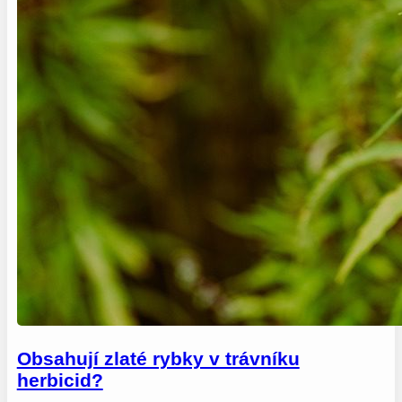
Obsahují zlaté rybky v trávníku
herbicid?