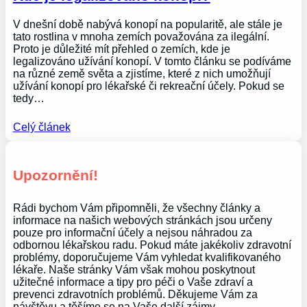
V dnešní době nabývá konopí na popularitě, ale stále je
tato rostlina v mnoha zemích považována za ilegální.
Proto je důležité mít přehled o zemích, kde je
legalizováno užívání konopí. V tomto článku se podíváme
na různé země světa a zjistíme, které z nich umožňují
užívání konopí pro lékařské či rekreační účely. Pokud se
tedy…
Celý článek
Upozornění!
Rádi bychom Vám připomněli, že všechny články a
informace na našich webových stránkách jsou určeny
pouze pro informační účely a nejsou náhradou za
odbornou lékařskou radu. Pokud máte jakékoliv zdravotní
problémy, doporučujeme Vám vyhledat kvalifikovaného
lékaře. Naše stránky Vám však mohou poskytnout
užitečné informace a tipy pro péči o Vaše zdraví a
prevenci zdravotních problémů. Děkujeme Vám za
návštěvu a těšíme se na Vaše další zájmy.