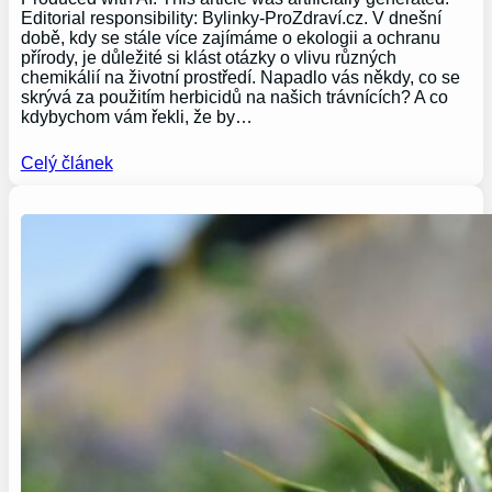
Editorial responsibility: Bylinky-ProZdraví.cz. V dnešní
době, kdy se stále více zajímáme o ekologii a ochranu
přírody, je důležité si klást otázky o vlivu různých
chemikálií na životní prostředí. Napadlo vás někdy, co se
skrývá za použitím herbicidů na našich trávnících? A co
kdybychom vám řekli, že by…
Celý článek