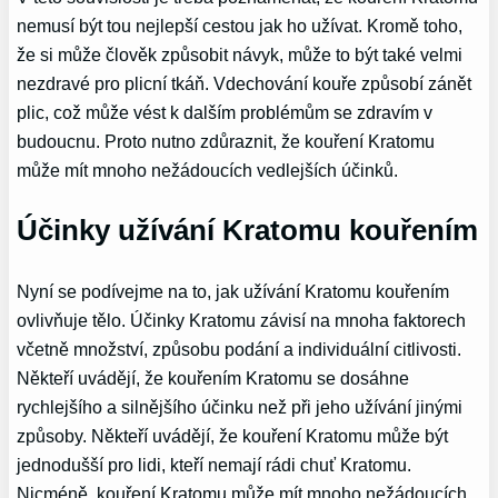
nemusí být tou nejlepší cestou jak ho užívat. Kromě toho,
že si může člověk způsobit návyk, může to být také velmi
nezdravé pro plicní tkáň. Vdechování kouře způsobí zánět
plic, což může vést k dalším problémům se zdravím v
budoucnu. Proto nutno zdůraznit, že kouření Kratomu
může mít mnoho nežádoucích vedlejších účinků.
Účinky užívání Kratomu kouřením
Nyní se podívejme na to, jak užívání Kratomu kouřením
ovlivňuje tělo. Účinky Kratomu závisí na mnoha faktorech
včetně množství, způsobu podání a individuální citlivosti.
Někteří uvádějí, že kouřením Kratomu se dosáhne
rychlejšího a silnějšího účinku než při jeho užívání jinými
způsoby. Někteří uvádějí, že kouření Kratomu může být
jednodušší pro lidi, kteří nemají rádi chuť Kratomu.
Nicméně, kouření Kratomu může mít mnoho nežádoucích