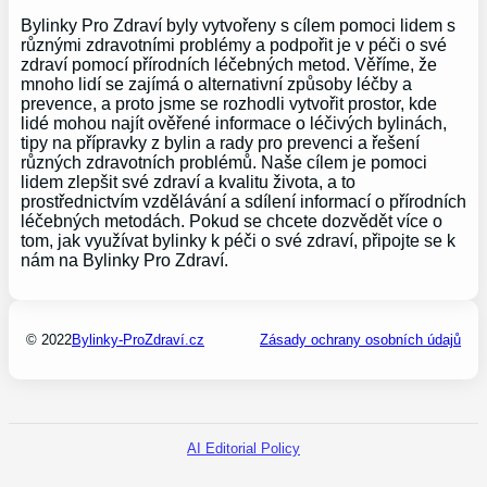
Bylinky Pro Zdraví byly vytvořeny s cílem pomoci lidem s
různými zdravotními problémy a podpořit je v péči o své
zdraví pomocí přírodních léčebných metod. Věříme, že
mnoho lidí se zajímá o alternativní způsoby léčby a
prevence, a proto jsme se rozhodli vytvořit prostor, kde
lidé mohou najít ověřené informace o léčivých bylinách,
tipy na přípravky z bylin a rady pro prevenci a řešení
různých zdravotních problémů. Naše cílem je pomoci
lidem zlepšit své zdraví a kvalitu života, a to
prostřednictvím vzdělávání a sdílení informací o přírodních
léčebných metodách. Pokud se chcete dozvědět více o
tom, jak využívat bylinky k péči o své zdraví, připojte se k
nám na Bylinky Pro Zdraví.
© 2022
Bylinky-ProZdraví.cz
Zásady ochrany osobních údajů
AI Editorial Policy