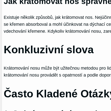
Jak krátomovat nos správn
Existuje několik způsobů, jak krátomovat nos. Nejúči
se křemen absorboval a mohl účinkovat na dýchací cest
vdechování křemene. Kdykoliv krátomování nosu, zareze
Konkluzivní slova
Krátomování nosu může být užitečnou metodou pro lidi s
krátomování nosu provádět s opatrností a podle doporu
Často Kladené Otázk