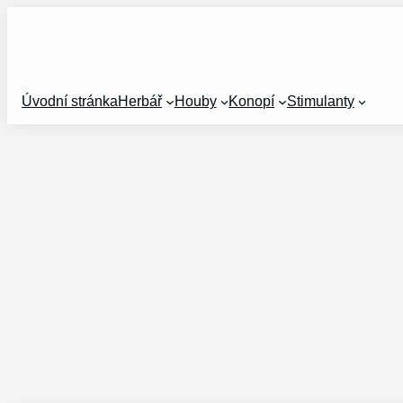
Přeskočit
na
obsah
Úvodní stránka
Herbář
Houby
Konopí
Stimulanty