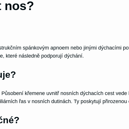
t nos?
strukčním spánkovým apnoem nebo jinými dýchacími potíž
, které následně podporují dýchání.
uje?
 Působení křemene uvnitř nosních dýchacích cest vede k
iliárních řas v nosních dutinách. Ty poskytují přirozen
čné?