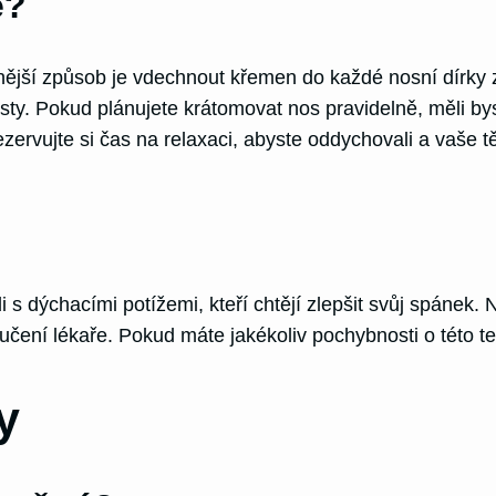
ě?
nnější způsob je vdechnout křemen do každé nosní dírky 
y. Pokud plánujete krátomovat nos pravidelně, měli byste
rvujte si čas na relaxaci, abyste oddychovali a vaše t
 dýchacími potížemi, kteří chtějí zlepšit svůj spánek. N
čení lékaře. Pokud máte jakékoliv pochybnosti o této te
y