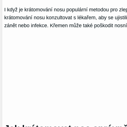
I když je krátomování nosu populární metodou pro zle
krátomování nosu konzultovat s lékařem, aby se ujisti
zánět nebo infekce. Křemen může také poškodit nosní sl