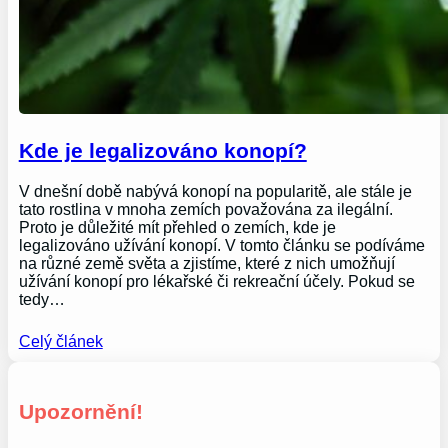
Kde je legalizováno konopí?
V dnešní době nabývá konopí na popularitě, ale stále je
tato rostlina v mnoha zemích považována za ilegální.
Proto je důležité mít přehled o zemích, kde je
legalizováno užívání konopí. V tomto článku se podíváme
na různé země světa a zjistíme, které z nich umožňují
užívání konopí pro lékařské či rekreační účely. Pokud se
tedy…
Celý článek
Upozornění!