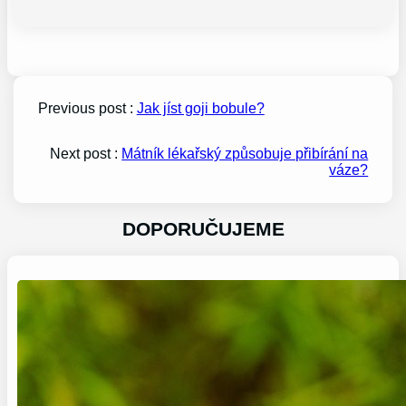
Previous post :
Jak jíst goji bobule?
Next post :
Mátník lékařský způsobuje přibírání na
váze?
DOPORUČUJEME