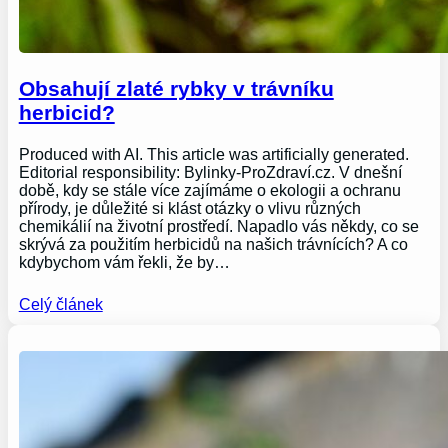
Obsahují zlaté rybky v trávníku
herbicid?
Produced with AI. This article was artificially generated.
Editorial responsibility: Bylinky-ProZdraví.cz. V dnešní
době, kdy se stále více zajímáme o ekologii a ochranu
přírody, je důležité si klást otázky o vlivu různých
chemikálií na životní prostředí. Napadlo vás někdy, co se
skrývá za použitím herbicidů na našich trávnících? A co
kdybychom vám řekli, že by…
Celý článek