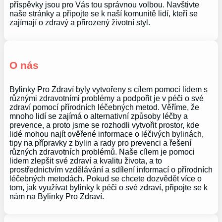
příspěvky jsou pro Vás tou správnou volbou. Navštivte
naše stránky a připojte se k naší komunitě lidí, kteří se
zajímají o zdravý a přirozený životní styl.
O nás
Bylinky Pro Zdraví byly vytvořeny s cílem pomoci lidem s
různými zdravotními problémy a podpořit je v péči o své
zdraví pomocí přírodních léčebných metod. Věříme, že
mnoho lidí se zajímá o alternativní způsoby léčby a
prevence, a proto jsme se rozhodli vytvořit prostor, kde
lidé mohou najít ověřené informace o léčivých bylinách,
tipy na přípravky z bylin a rady pro prevenci a řešení
různých zdravotních problémů. Naše cílem je pomoci
lidem zlepšit své zdraví a kvalitu života, a to
prostřednictvím vzdělávání a sdílení informací o přírodních
léčebných metodách. Pokud se chcete dozvědět více o
tom, jak využívat bylinky k péči o své zdraví, připojte se k
nám na Bylinky Pro Zdraví.