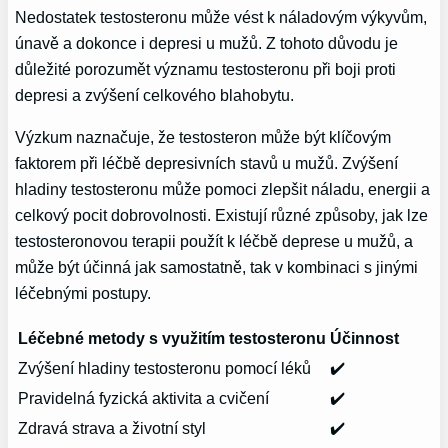
Nedostatek testosteronu může vést k náladovým výkyvům,
únavě a dokonce i depresi u mužů. Z tohoto důvodu je
důležité porozumět významu testosteronu při boji proti
depresi a zvýšení celkového blahobytu.
Výzkum naznačuje, že testosteron může být klíčovým
faktorem při léčbě depresivních stavů u mužů. Zvýšení
hladiny testosteronu může pomoci zlepšit náladu, energii a
celkový pocit dobrovolnosti. Existují různé způsoby, jak lze
testosteronovou terapii použít k léčbě deprese u mužů, a
může být účinná jak samostatně, tak v kombinaci s jinými
léčebnými postupy.
Léčebné metody s využitím testosteronu
Účinnost
Zvýšení hladiny testosteronu pomocí léků
✔️
Pravidelná fyzická aktivita a cvičení
✔️
Zdravá strava a životní styl
✔️