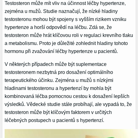
Testosteron může mít vliv na účinnost léčby hypertenze,
zejména u mužů. Studie naznačují, že nízké hladiny
testosteronu mohou být spojeny s vyšším rizikem vzniku
hypertenze a horší odpovědí na léčbu. Zdá se, že
testosteron může hrát klíčovou roli v regulaci krevního tlaku
a metabolismu. Proto je důležité zohlednit hladiny tohoto
hormonu při zvažování léčby hypertenze u pacientů.
V některých případech může být suplementace
testosteronem nezbytná pro dosažení optimálního
terapeutického účinku. Zejména u mužů s nízkými
hladinami testosteronu a hypertenzí by mohla být
kombinovaná léčba pomocnou cestou k dosažení lepších
výsledků. Vědecké studie stále probíhají, ale vypadá to, že
testosteron může být klíčovým faktorem v určitých
léčebných postupech u pacientů s hypertenzí.