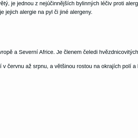
, je jednou z nejúčinnějších bylinných léčiv proti aler
jejich alergie na pyl či jiné alergeny.
 Evropě a Severní Africe. Je členem čeledi hvězdnicovitý
í v červnu až srpnu, a většinou rostou na okrajích polí a 