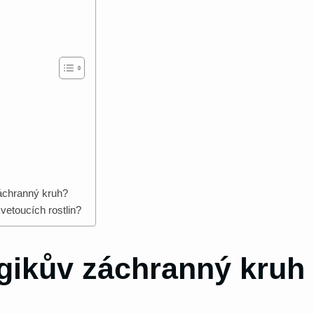
záchranný kruh?
vetoucích rostlin?
rgikův záchranný kruh