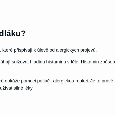
odláku?
které přispívají k úlevě od alergických projevů.
hají snižovat hladinu histaminu v těle. Histamin způsobu
ré dokáže pomoci potlačit alergickou reakci. Je to práv
žívat silné léky.