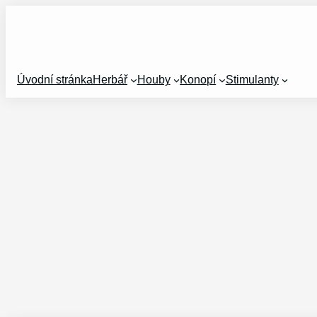
Přeskočit
na
obsah
Úvodní stránka
Herbář
Houby
Konopí
Stimulanty