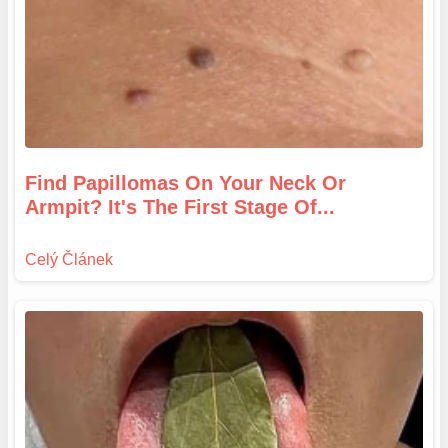
Find Papillomas On Your Neck Or
Armpit? It's The First Stage Of...