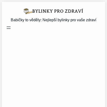
Přeskočit
na
obsah
Babičky to věděly: Nejlepší bylinky pro vaše zdraví