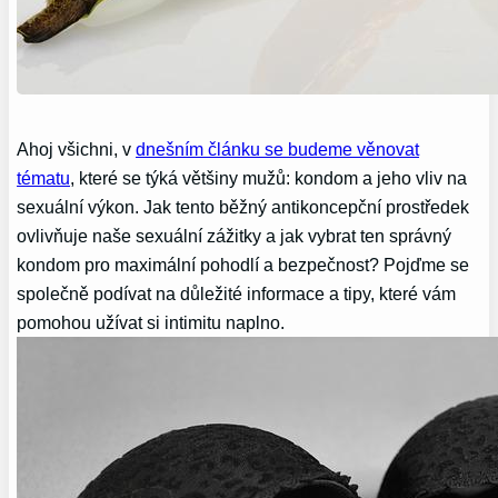
Ahoj všichni, v
dnešním článku se budeme věnovat
tématu
, které se týká většiny mužů: kondom a jeho vliv na
sexuální výkon. Jak tento běžný antikoncepční prostředek
ovlivňuje naše sexuální zážitky a jak vybrat ten správný
kondom pro maximální pohodlí a bezpečnost? Pojďme se
společně podívat na důležité informace a tipy, které vám
pomohou užívat si intimitu naplno.