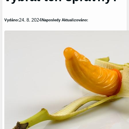
24. 8. 2024
Vydáno:
Naposledy Aktualizováno: