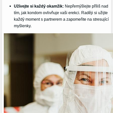
Užívejte si každý okamžik:
Nepřemýšlejte příliš nad
tím, jak kondom ovlivňuje vaši erekci. Raději si užijte
každý moment s partnerem a zapomeňte na stresující
myšlenky.