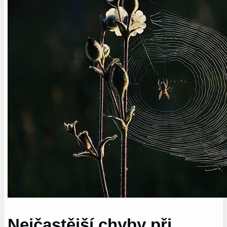
Nejčastější chyby při