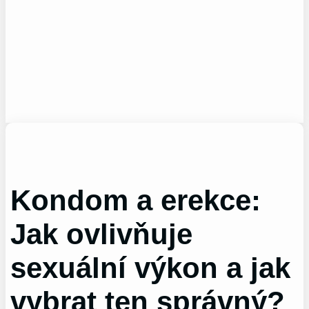
Kondom a erekce:
Jak ovlivňuje
sexuální výkon a jak
vybrat ten správný?