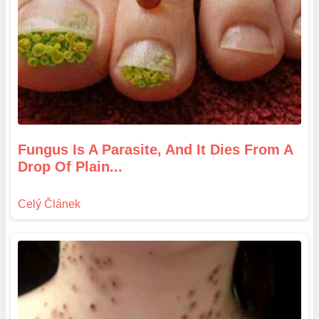
Fungus Is A Parasite, And It Dies From A
Drop Of Plain...