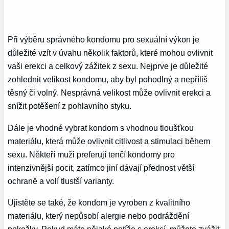
Při výběru správného kondomu pro sexuální výkon je
důležité vzít v úvahu několik faktorů, které mohou ovlivnit
vaši erekci a celkový zážitek z sexu. Nejprve je důležité
zohlednit velikost kondomu, aby byl pohodlný a nepříliš
těsný či volný. Nesprávná velikost může ovlivnit erekci a
snížit potěšení z pohlavního styku.
Dále je vhodné vybrat kondom s vhodnou tloušťkou
materiálu, která může ovlivnit citlivost a stimulaci během
sexu. Někteří muži preferují tenčí kondomy pro
intenzivnější pocit, zatímco jiní dávají přednost větší
ochraně a volí tlustší varianty.
Ujistěte se také, že kondom je vyroben z kvalitního
materiálu, který nepůsobí alergie nebo podráždění
pokožky. Pokud máte nějaké potíže s erekcí, můžete zvážit