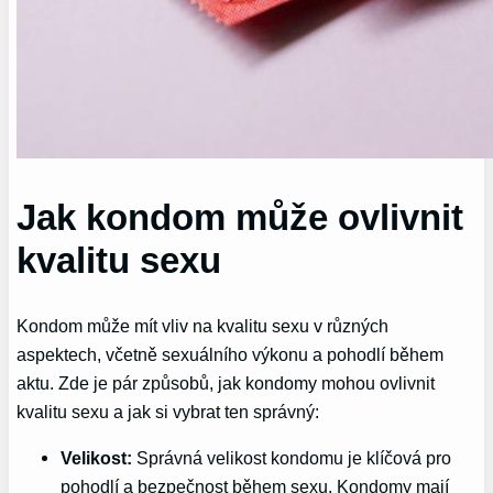
Jak kondom může ovlivnit
kvalitu sexu
Kondom může mít vliv na kvalitu sexu v různých
aspektech, včetně sexuálního výkonu a pohodlí během
aktu. Zde je pár způsobů, jak kondomy mohou ovlivnit
kvalitu sexu a jak si vybrat ten správný:
Velikost:
Správná velikost kondomu je klíčová pro
pohodlí a bezpečnost během sexu. Kondomy mají