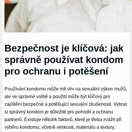
Bezpečnost je klíčová: jak
správně používat kondom
pro ochranu i potěšení
Používání kondomu může mít vliv na sexuální výkon mužů,
ale ve správné volbě a použití může být klíčový pro
zajištění bezpečné a potěšující sexuální zkušenosti. Vybrat
si správný kondom je důležité pro pohodlí a ochranu
partnerů. Existuje několik faktorů, které je třeba zvážit při
výběru kondomu, včetně velikosti, materiálu a textury.