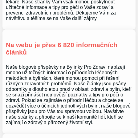
lékaře. Naše stránky Vám však mohou poskytnout
užitečné informace a tipy pro péči o Vaše zdraví a
prevenci zdravotních problémů. Děkujeme Vám za
návštěvu a těšíme se na Vaše další zájmy.
Na webu je přes 6 820 informačních
článků
Naše blogové příspěvky na Bylinky Pro Zdraví nabízejí
mnoho užitečných informací o přírodních léčebných
metodách a bylinách, které mohou pomoci při řešení
různých zdravotních problémů. Naše články jsou psány
odborníky s dlouholetou praxí v oblasti zdraví a bylin, kteří
se snaží přinášet nejnovější poznatky a tipy pro péči o
zdraví. Pokud se zajímáte o přírodní léčbu a chcete se
dozvědět více o účincích jednotlivých bylin, naše blogové
příspěvky jsou pro Vás tou správnou volbou. Navštivte
naše stránky a připojte se k naší komunitě lidí, kteří se
zajímají o zdravý a přirozený životní styl.