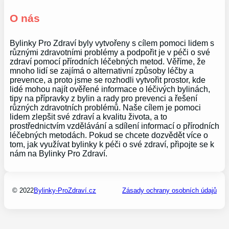
O nás
Bylinky Pro Zdraví byly vytvořeny s cílem pomoci lidem s
různými zdravotními problémy a podpořit je v péči o své
zdraví pomocí přírodních léčebných metod. Věříme, že
mnoho lidí se zajímá o alternativní způsoby léčby a
prevence, a proto jsme se rozhodli vytvořit prostor, kde
lidé mohou najít ověřené informace o léčivých bylinách,
tipy na přípravky z bylin a rady pro prevenci a řešení
různých zdravotních problémů. Naše cílem je pomoci
lidem zlepšit své zdraví a kvalitu života, a to
prostřednictvím vzdělávání a sdílení informací o přírodních
léčebných metodách. Pokud se chcete dozvědět více o
tom, jak využívat bylinky k péči o své zdraví, připojte se k
nám na Bylinky Pro Zdraví.
© 2022
Bylinky-ProZdraví.cz
Zásady ochrany osobních údajů