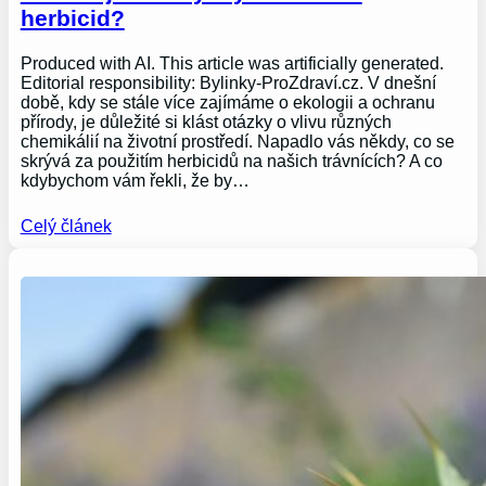
herbicid?
Produced with AI. This article was artificially generated.
Editorial responsibility: Bylinky-ProZdraví.cz. V dnešní
době, kdy se stále více zajímáme o ekologii a ochranu
přírody, je důležité si klást otázky o vlivu různých
chemikálií na životní prostředí. Napadlo vás někdy, co se
skrývá za použitím herbicidů na našich trávnících? A co
kdybychom vám řekli, že by…
Celý článek