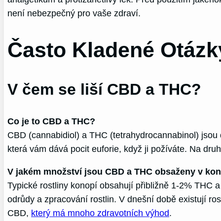
není nebezpečný pro vaše zdraví.
Často Kladené Otázk
V čem se liší CBD a THC?
Co je to CBD a THC?
CBD (cannabidiol) a THC (tetrahydrocannabinol) jsou 
která vám dává pocit euforie, když ji požíváte. Na d
V jakém množství jsou CBD a THC obsaženy v ko
Typické rostliny konopí obsahují přibližně 1-2% THC
odrůdy a zpracování rostlin. V dnešní době existují ro
CBD,
který má mnoho zdravotních výhod
.