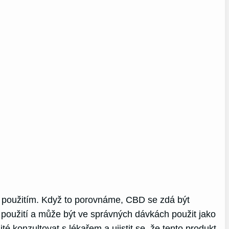
a použitím. Když to porovnáme, CBD se zdá být
použití a může být ve správných dávkách použit jako
é konzultovat s lékařem a ujistit se, že tento produkt