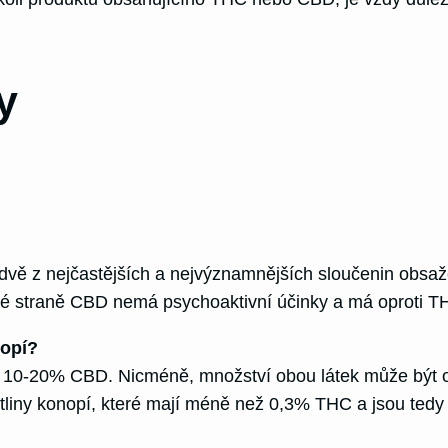
y
dvě z nejčastějších a nejvýznamnějších sloučenin obsaž
ruhé straně CBD nemá psychoaktivní účinky a má oproti
nopí?
 a 10-20% CBD. Nicméně, množství obou látek může být 
stliny konopí, které mají méně než 0,3% THC a jsou tedy 