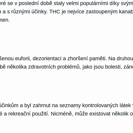
eré se v poslední době staly velmi populárními díky sv
ích a s různými účinky. THC je nejvíce zastoupeným kan
men.
nou euforii, dezorientaci a zhoršení paměti. Na druho
ě několika zdravotních problémů, jako jsou bolesti, záně
 účinkům a byl zahrnut na seznamy kontrolovaných láte
ké a rekreační použití. Nicméně, může existovat několi