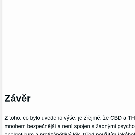
Závěr
Z toho, co bylo uvedeno výše, je zřejmé, že CBD a TH
mnohem bezpečnější a není spojen s žádnými psychoak
analgetikum a protizánětlivý lék. Před použitím jakého