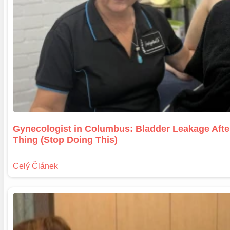
Gynecologist in Columbus: Bladder Leakage Aft
Thing (Stop Doing This)