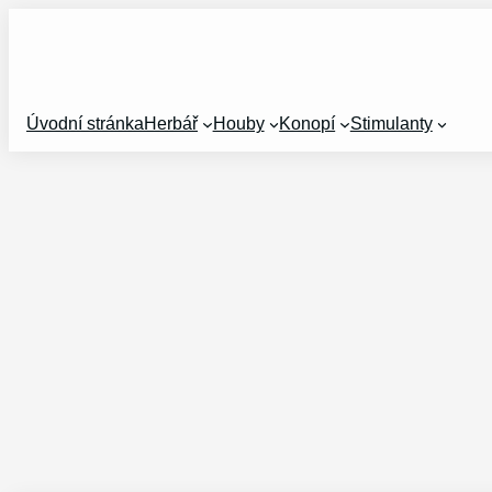
Přeskočit
na
obsah
Úvodní stránka
Herbář
Houby
Konopí
Stimulanty