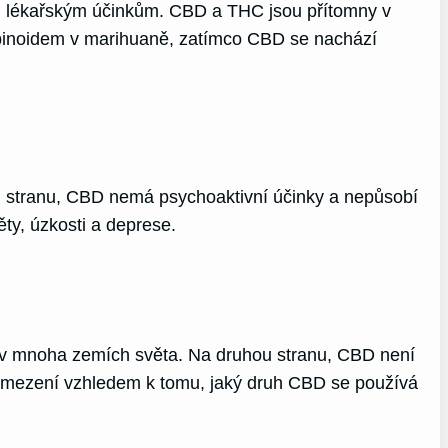
ým lékařským účinkům. CBD a THC jsou přítomny v
abinoidem v marihuaně, zatímco CBD se nachází
u stranu, CBD nemá psychoaktivní účinky a nepůsobí
ty, úzkosti a deprese.
k v mnoha zemích světa. Na druhou stranu, CBD není
k omezení vzhledem k tomu, jaký druh CBD se používá