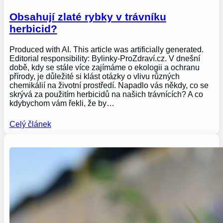
Obsahují zlaté rybky v trávníku
herbicid?
Produced with AI. This article was artificially generated.
Editorial responsibility: Bylinky-ProZdraví.cz. V dnešní
době, kdy se stále více zajímáme o ekologii a ochranu
přírody, je důležité si klást otázky o vlivu různých
chemikálií na životní prostředí. Napadlo vás někdy, co se
skrývá za použitím herbicidů na našich trávnících? A co
kdybychom vám řekli, že by…
Celý článek