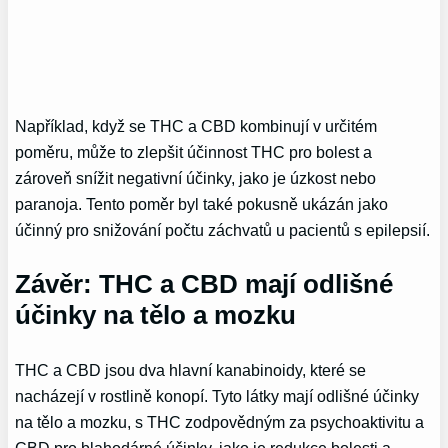
Například, když se THC a CBD kombinují v určitém
poměru, může to zlepšit účinnost THC pro bolest a
zároveň snížit negativní účinky, jako je úzkost nebo
paranoja. Tento poměr byl také pokusně ukázán jako
účinný pro snižování počtu záchvatů u pacientů s epilepsií.
Závěr: THC a CBD mají odlišné
účinky na tělo a mozku
THC a CBD jsou dva hlavní kanabinoidy, které se
nacházejí v rostlině konopí. Tyto látky mají odlišné účinky
na tělo a mozku, s THC zodpovědným za psychoaktivitu a
CBD pro blahodárné účinky, jako je redukce bolesti a