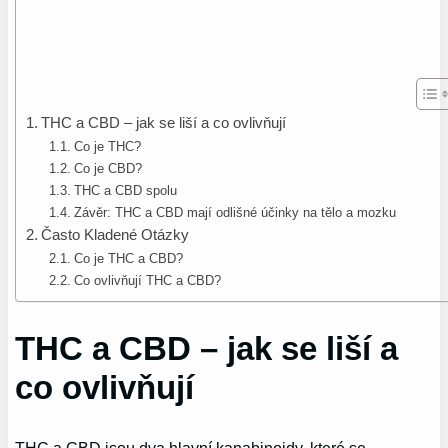
THC a CBD – jak se liší a co ovlivňují
Co je THC?
Co je CBD?
THC a CBD spolu
Závěr: THC a CBD mají odlišné účinky na tělo a mozku
Často Kladené Otázky
Co je THC a CBD?
Co ovlivňují THC a CBD?
THC a CBD – jak se liší a
co ovlivňují
THC a CBD jsou dva hlavní kanabinoidy, které se