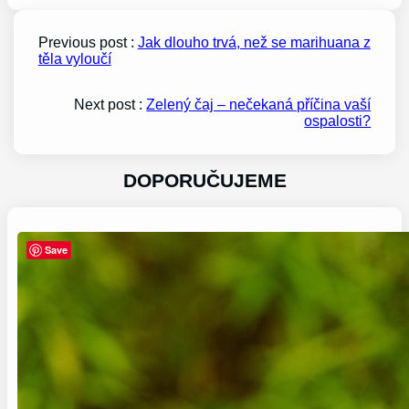
Previous post :
Jak dlouho trvá, než se marihuana z
těla vyloučí
Next post :
Zelený čaj – nečekaná příčina vaší
ospalosti?
DOPORUČUJEME
Save