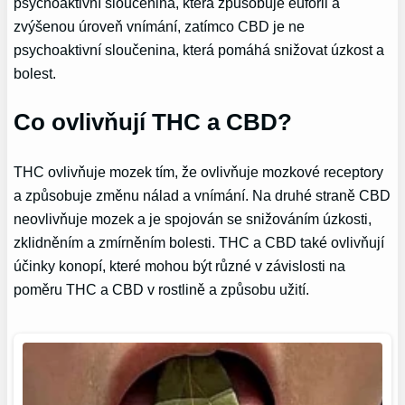
psychoaktivní sloučenina, která způsobuje euforii a
zvýšenou úroveň vnímání, zatímco CBD je ne
psychoaktivní sloučenina, která pomáhá snižovat úzkost a
bolest.
Co ovlivňují THC a CBD?
THC ovlivňuje mozek tím, že ovlivňuje mozkové receptory
a způsobuje změnu nálad a vnímání. Na druhé straně CBD
neovlivňuje mozek a je spojován se snižováním úzkosti,
zklidněním a zmírněním bolesti. THC a CBD také ovlivňují
účinky konopí, které mohou být různé v závislosti na
poměru THC a CBD v rostlině a způsobu užití.