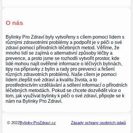
O nás
Bylinky Pro Zdraví byly vytvořeny s cílem pomoci lidem s
různými zdravotními problémy a podpořit je v péči o své
zdraví pomocí přírodních léčebných metod. Věříme, že
mnoho lidí se zajímá o alternativní způsoby léčby a
prevence, a proto jsme se rozhodli vytvořit prostor, kde
lidé mohou najít ověřené informace o léčivých bylinách,
tipy na přípravky z bylin a rady pro prevenci a řešení
různých zdravotních problémů. Naše cílem je pomoci
lidem zlepšit své zdraví a kvalitu života, a to
prostřednictvím vzdělávání a sdílení informací o přírodních
léčebných metodách. Pokud se chcete dozvědět více o
tom, jak využívat bylinky k péči o své zdraví, připojte se k
nám na Bylinky Pro Zdraví.
© 2022
Bylinky-ProZdraví.cz
Zásady ochrany osobních údajů