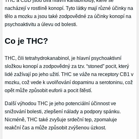
nacházejí v rostlině konopí. Tyto látky mají různé účinky na
tělo a mozku a jsou také zodpovědné za účinky konopí na
psychoaktivitu a úlevu od bolesti.
Co je THC?
THC, čili tetrahydrokanabinol, je hlavní psychoaktivní
složkou konopí a zodpovědný za tzv. “stoned” pocit, který
lidé zažívají po jeho užití. THC se váže na receptory CB1 v
mozku, což vede k uvolňování dopaminu a serotoninu, což
opět může způsobit euforii a pocit štěstí.
Další výhodou THC je jeho potenciální účinnost ve
snižování bolesti, zlepšení nálady a podpory spánku.
Nicméně, THC také zvyšuje srdeční tep, zpomaluje
reakční čas a může způsobit zvýšenou úzkost.