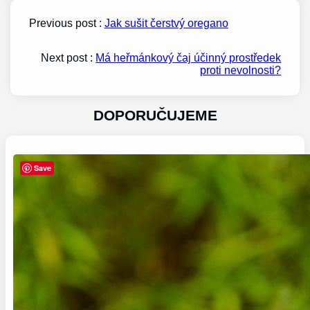
Previous post :
Jak sušit čerstvý oregano
Next post :
Má heřmánkový čaj účinný prostředek
proti nevolnosti?
DOPORUČUJEME
Save