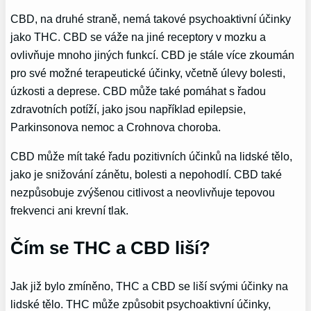
CBD, na druhé straně, nemá takové psychoaktivní účinky
jako THC. CBD se váže na jiné receptory v mozku a
ovlivňuje mnoho jiných funkcí. CBD je stále více zkoumán
pro své možné terapeutické účinky, včetně úlevy bolesti,
úzkosti a deprese. CBD může také pomáhat s řadou
zdravotních potíží, jako jsou například epilepsie,
Parkinsonova nemoc a Crohnova choroba.
CBD může mít také řadu pozitivních účinků na lidské tělo,
jako je snižování zánětu, bolesti a nepohodlí. CBD také
nezpůsobuje zvýšenou citlivost a neovlivňuje tepovou
frekvenci ani krevní tlak.
Čím se THC a CBD liší?
Jak již bylo zmíněno, THC a CBD se liší svými účinky na
lidské tělo. THC může způsobit psychoaktivní účinky,