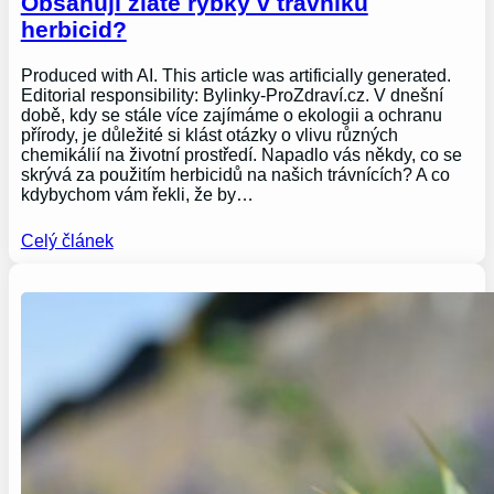
Obsahují zlaté rybky v trávníku
herbicid?
Produced with AI. This article was artificially generated.
Editorial responsibility: Bylinky-ProZdraví.cz. V dnešní
době, kdy se stále více zajímáme o ekologii a ochranu
přírody, je důležité si klást otázky o vlivu různých
chemikálií na životní prostředí. Napadlo vás někdy, co se
skrývá za použitím herbicidů na našich trávnících? A co
kdybychom vám řekli, že by…
Celý článek