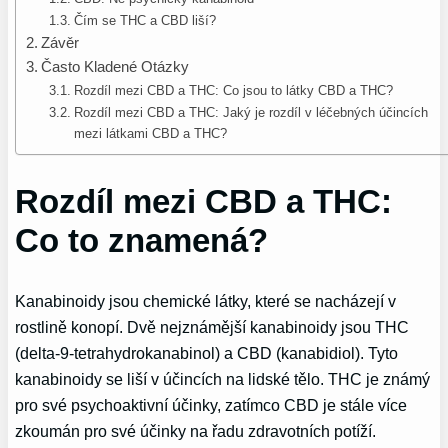
Čím se THC a CBD liší?
Závěr
Často Kladené Otázky
Rozdíl mezi CBD a THC: Co jsou to látky CBD a THC?
Rozdíl mezi CBD a THC: Jaký je rozdíl v léčebných účincích
mezi látkami CBD a THC?
Rozdíl mezi CBD a THC:
Co to znamená?
Kanabinoidy jsou chemické látky, které se nacházejí v
rostlině konopí. Dvě nejznámější kanabinoidy jsou THC
(delta-9-tetrahydrokanabinol) a CBD (kanabidiol). Tyto
kanabinoidy se liší v účincích na lidské tělo. THC je známý
pro své psychoaktivní účinky, zatímco CBD je stále více
zkoumán pro své účinky na řadu zdravotních potíží.