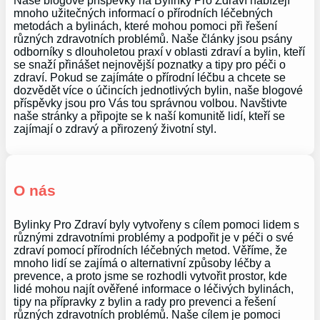
Naše blogové příspěvky na Bylinky Pro Zdraví nabízejí
mnoho užitečných informací o přírodních léčebných
metodách a bylinách, které mohou pomoci při řešení
různých zdravotních problémů. Naše články jsou psány
odborníky s dlouholetou praxí v oblasti zdraví a bylin, kteří
se snaží přinášet nejnovější poznatky a tipy pro péči o
zdraví. Pokud se zajímáte o přírodní léčbu a chcete se
dozvědět více o účincích jednotlivých bylin, naše blogové
příspěvky jsou pro Vás tou správnou volbou. Navštivte
naše stránky a připojte se k naší komunitě lidí, kteří se
zajímají o zdravý a přirozený životní styl.
O nás
Bylinky Pro Zdraví byly vytvořeny s cílem pomoci lidem s
různými zdravotními problémy a podpořit je v péči o své
zdraví pomocí přírodních léčebných metod. Věříme, že
mnoho lidí se zajímá o alternativní způsoby léčby a
prevence, a proto jsme se rozhodli vytvořit prostor, kde
lidé mohou najít ověřené informace o léčivých bylinách,
tipy na přípravky z bylin a rady pro prevenci a řešení
různých zdravotních problémů. Naše cílem je pomoci