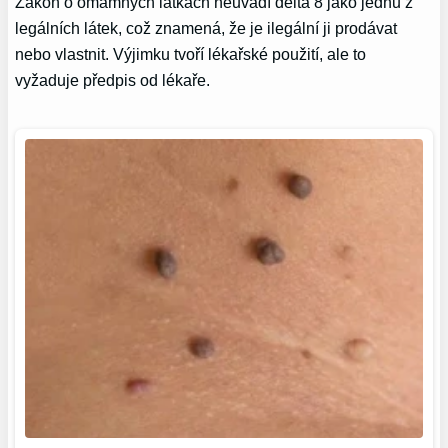
Zákon o omamných látkách neuvádí delta 8 jako jednu z
legálních látek, což znamená, že je ilegální ji prodávat
nebo vlastnit. Výjimku tvoří lékařské použití, ale to
vyžaduje předpis od lékaře.