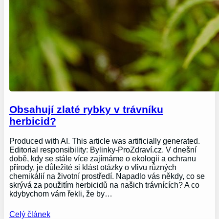
Obsahují zlaté rybky v trávníku
herbicid?
Produced with AI. This article was artificially generated.
Editorial responsibility: Bylinky-ProZdraví.cz. V dnešní
době, kdy se stále více zajímáme o ekologii a ochranu
přírody, je důležité si klást otázky o vlivu různých
chemikálií na životní prostředí. Napadlo vás někdy, co se
skrývá za použitím herbicidů na našich trávnících? A co
kdybychom vám řekli, že by…
Celý článek