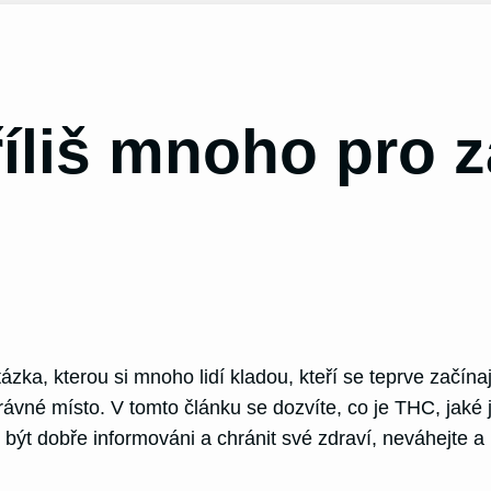
íliš mnoho pro 
zka, kterou si mnoho lidí kladou, kteří se teprve začín
právné místo. V tomto článku se dozvíte, co je THC, jaké j
ýt dobře informováni a chránit své zdraví, neváhejte a 