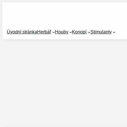
Přeskočit
na
obsah
Úvodní stránka
Herbář
Houby
Konopí
Stimulanty