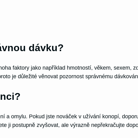
rávnou dávku?
oha faktory jako například hmotností, věkem, sexem, zdr
proto je důležité věnovat pozornost správnému dávkován
anci?
šení a omylu. Pokud jste nováček v užívání konopí, dopor
ete ji postupně zvyšovat, ale výrazně nepřekračujte dop