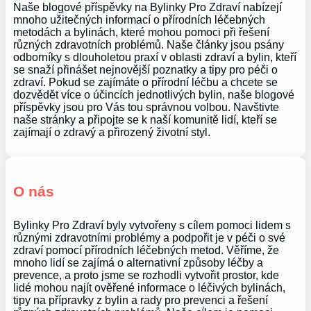
Naše blogové příspěvky na Bylinky Pro Zdraví nabízejí
mnoho užitečných informací o přírodních léčebných
metodách a bylinách, které mohou pomoci při řešení
různých zdravotních problémů. Naše články jsou psány
odborníky s dlouholetou praxí v oblasti zdraví a bylin, kteří
se snaží přinášet nejnovější poznatky a tipy pro péči o
zdraví. Pokud se zajímáte o přírodní léčbu a chcete se
dozvědět více o účincích jednotlivých bylin, naše blogové
příspěvky jsou pro Vás tou správnou volbou. Navštivte
naše stránky a připojte se k naší komunitě lidí, kteří se
zajímají o zdravý a přirozený životní styl.
O nás
Bylinky Pro Zdraví byly vytvořeny s cílem pomoci lidem s
různými zdravotními problémy a podpořit je v péči o své
zdraví pomocí přírodních léčebných metod. Věříme, že
mnoho lidí se zajímá o alternativní způsoby léčby a
prevence, a proto jsme se rozhodli vytvořit prostor, kde
lidé mohou najít ověřené informace o léčivých bylinách,
tipy na přípravky z bylin a rady pro prevenci a řešení