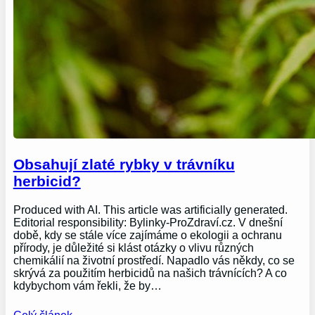
Obsahují zlaté rybky v trávníku
herbicid?
Produced with AI. This article was artificially generated.
Editorial responsibility: Bylinky-ProZdraví.cz. V dnešní
době, kdy se stále více zajímáme o ekologii a ochranu
přírody, je důležité si klást otázky o vlivu různých
chemikálií na životní prostředí. Napadlo vás někdy, co se
skrývá za použitím herbicidů na našich trávnících? A co
kdybychom vám řekli, že by…