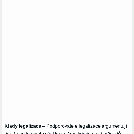
Klady legalizace
– Podporovatelé legalizace argumentují
tím, že by to mohlo vést ke snížení kriminálních případů a