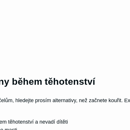
any během těhotenství
lům, hledejte prosím alternativy, než začnete kouřit. Ex
em těhotenství a nevadí dítěti
bo masti