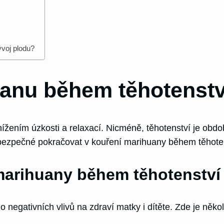
ývoj plodu?
uanu během těhotenstv
žením úzkosti a relaxací. Nicméně, těhotenství je období
 je bezpečné pokračovat v kouření marihuany během těhote
marihuany během těhotenství
gativních vlivů na zdraví matky i dítěte. Zde je několi