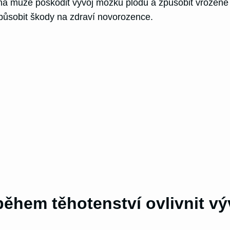
na může poškodit vývoj mozku plodu a způsobit vrozené 
ůsobit škody na zdraví novorozence.
ěhem těhotenství ovlivnit vý