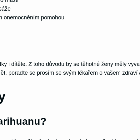
asáže
aším onemocněním pomohou
tky i dítěte. Z toho důvodu by se těhotné ženy měly vyva
nět, poraďte se prosím se svým lékařem o vašem zdraví
y
arihuanu?