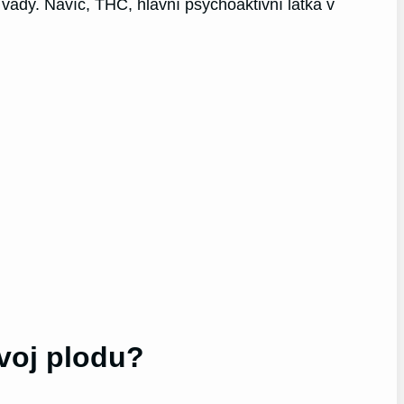
vady. Navíc, THC, hlavní psychoaktivní látka v
voj plodu?