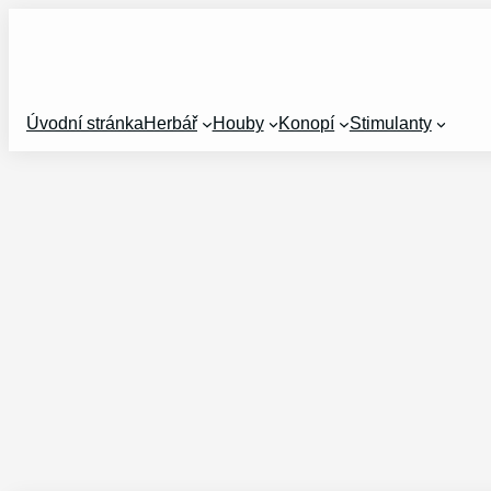
Přeskočit
na
obsah
Úvodní stránka
Herbář
Houby
Konopí
Stimulanty