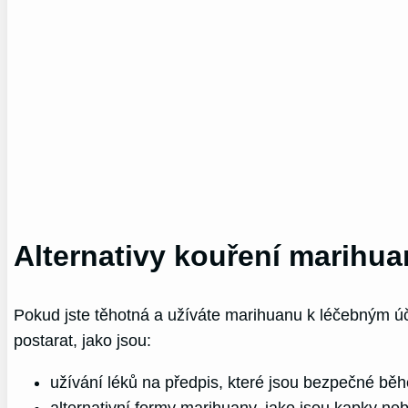
Alternativy kouření marihu
Pokud jste těhotná a užíváte marihuanu k léčebným úče
postarat, jako jsou:
užívání léků na předpis, které jsou bezpečné běh
alternativní formy marihuany, jako jsou kapky ne