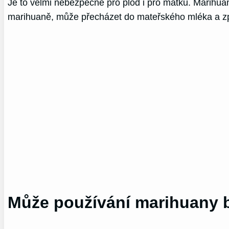
Je to velmi nebezpečné pro plod i pro matku. Marihua
marihuaně, může přecházet do mateřského mléka a zp
Může používání marihuany b