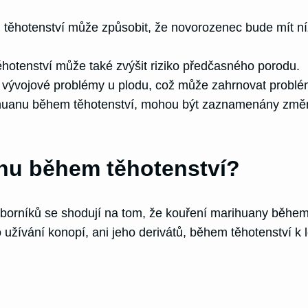
těhotenství může způsobit, že novorozenec bude mít ní
otenství může také zvýšit riziko předčasného porodu.
vývojové problémy u plodu, což může zahrnovat problé
ihuanu během těhotenství, mohou být zaznamenány změny
nu během těhotenství?
borníků se shodují na tom, že kouření marihuany běhe
 užívání konopí, ani jeho derivátů, během těhotenství k