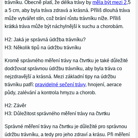
trávníku. Obecně platí, že délka trávy by
měla být mezi 2
,5
a 5 cm, aby byla tráva zdravá a krásná. Příliš dlouhá tráva
může vytvářet stín, což brání růstu trávníku níže. Příliš
krátká tráva může být náchylnější k suchu a chorobám.
H2: Jaká je správná údržba trávníku?
H3: Několik tipů na údržbu trávníku
Kromě správného měření trávy na čtvrtku je také důležité
dodržovat správnou údržbu trávníku, aby byla tráva co
nejzdravější a krásná. Mezi základní tipy na údržbu
trávníku patří:
pravidelné sečení trávy
, hnojení, aerace
půdy, zalévání a kontrola hmyzu a chorob.
H2: Závěr
H3: Důležitost správného měření trávy na čtvrtku
Správné měření trávy na čtvrtku je důležité pro správnou
údržbu trávníku, a tedy pro jeho zdraví a krásu. Při měření