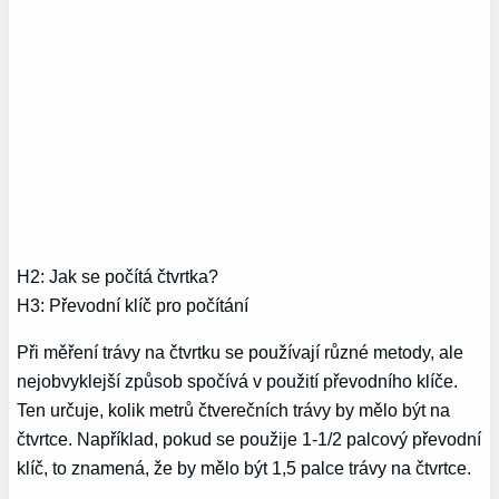
H2: Jak se počítá čtvrtka?
H3: Převodní klíč pro počítání
Při měření trávy na čtvrtku se používají různé metody, ale
nejobvyklejší způsob spočívá v použití převodního klíče.
Ten určuje, kolik metrů čtverečních trávy by mělo být na
čtvrtce. Například, pokud se použije 1-1/2 palcový převodní
klíč, to znamená, že by mělo být 1,5 palce trávy na čtvrtce.