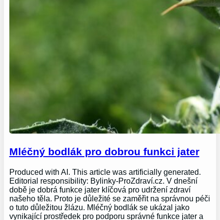
Mléčný bodlák pro dobrou funkci jater
Produced with AI. This article was artificially generated.
Editorial responsibility: Bylinky-ProZdraví.cz. V dnešní
době je dobrá funkce jater klíčová pro udržení zdraví
našeho těla. Proto je důležité se zaměřit na správnou péči
o tuto důležitou žlázu. Mléčný bodlák se ukázal jako
vynikající prostředek pro podporu správné funkce jater a