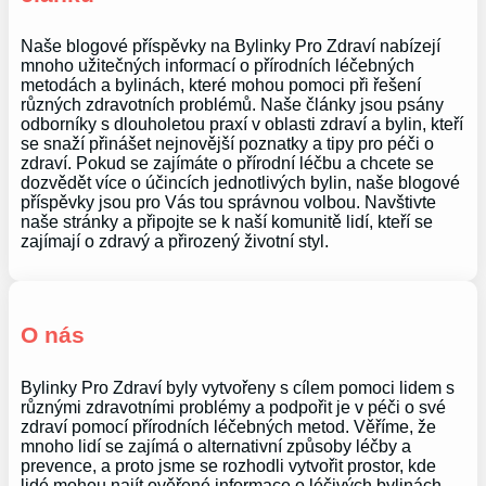
Naše blogové příspěvky na Bylinky Pro Zdraví nabízejí
mnoho užitečných informací o přírodních léčebných
metodách a bylinách, které mohou pomoci při řešení
různých zdravotních problémů. Naše články jsou psány
odborníky s dlouholetou praxí v oblasti zdraví a bylin, kteří
se snaží přinášet nejnovější poznatky a tipy pro péči o
zdraví. Pokud se zajímáte o přírodní léčbu a chcete se
dozvědět více o účincích jednotlivých bylin, naše blogové
příspěvky jsou pro Vás tou správnou volbou. Navštivte
naše stránky a připojte se k naší komunitě lidí, kteří se
zajímají o zdravý a přirozený životní styl.
O nás
Bylinky Pro Zdraví byly vytvořeny s cílem pomoci lidem s
různými zdravotními problémy a podpořit je v péči o své
zdraví pomocí přírodních léčebných metod. Věříme, že
mnoho lidí se zajímá o alternativní způsoby léčby a
prevence, a proto jsme se rozhodli vytvořit prostor, kde
lidé mohou najít ověřené informace o léčivých bylinách,