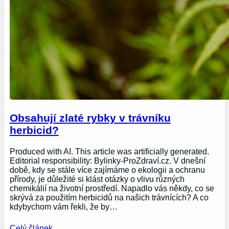
Obsahují zlaté rybky v trávníku
herbicid?
Produced with AI. This article was artificially generated.
Editorial responsibility: Bylinky-ProZdraví.cz. V dnešní
době, kdy se stále více zajímáme o ekologii a ochranu
přírody, je důležité si klást otázky o vlivu různých
chemikálií na životní prostředí. Napadlo vás někdy, co se
skrývá za použitím herbicidů na našich trávnících? A co
kdybychom vám řekli, že by…
Celý článek