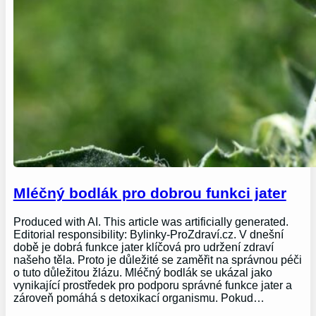
Mléčný bodlák pro dobrou funkci jater
Produced with AI. This article was artificially generated.
Editorial responsibility: Bylinky-ProZdraví.cz. V dnešní
době je dobrá funkce jater klíčová pro udržení zdraví
našeho těla. Proto je důležité se zaměřit na správnou péči
o tuto důležitou žlázu. Mléčný bodlák se ukázal jako
vynikající prostředek pro podporu správné funkce jater a
zároveň pomáhá s detoxikací organismu. Pokud…