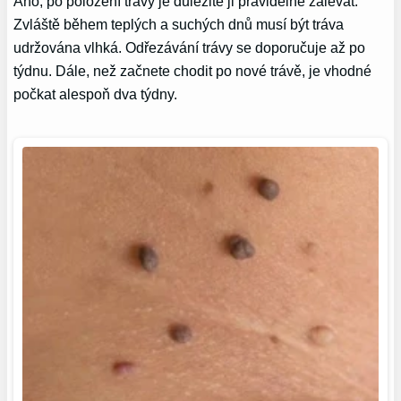
Ano, po položení trávy je důležité ji pravidelně zalévat.
Zvláště během teplých a suchých dnů musí být tráva
udržována vlhká. Odřezávání trávy se doporučuje až po
týdnu. Dále, než začnete chodit po nové trávě, je vhodné
počkat alespoň dva týdny.