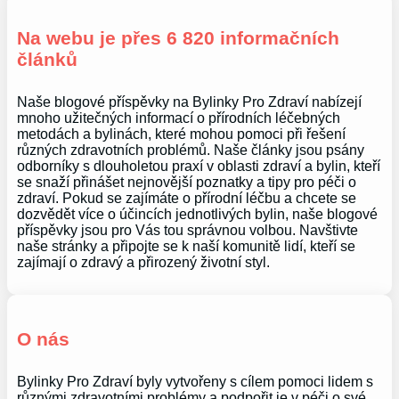
Na webu je přes 6 820 informačních
článků
Naše blogové příspěvky na Bylinky Pro Zdraví nabízejí
mnoho užitečných informací o přírodních léčebných
metodách a bylinách, které mohou pomoci při řešení
různých zdravotních problémů. Naše články jsou psány
odborníky s dlouholetou praxí v oblasti zdraví a bylin, kteří
se snaží přinášet nejnovější poznatky a tipy pro péči o
zdraví. Pokud se zajímáte o přírodní léčbu a chcete se
dozvědět více o účincích jednotlivých bylin, naše blogové
příspěvky jsou pro Vás tou správnou volbou. Navštivte
naše stránky a připojte se k naší komunitě lidí, kteří se
zajímají o zdravý a přirozený životní styl.
O nás
Bylinky Pro Zdraví byly vytvořeny s cílem pomoci lidem s
různými zdravotními problémy a podpořit je v péči o své