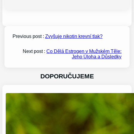
Previous post :
Zvyšuje nikotin krevní tlak?
Next post :
Co Dělá Estrogen v Mužském Těle:
Jeho Úloha a Důsledky
DOPORUČUJEME