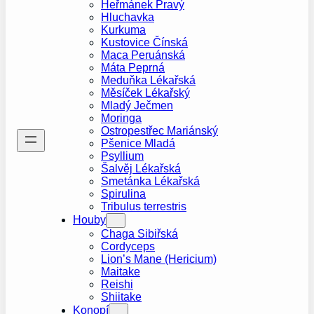
Heřmánek Pravý
Hluchavka
Kurkuma
Kustovice Čínská
Maca Peruánská
Máta Peprná
Meduňka Lékařská
Měsíček Lékařský
Mladý Ječmen
Moringa
Ostropestřec Mariánský
Pšenice Mladá
Psyllium
Šalvěj Lékařská
Smetánka Lékařská
Spirulina
Tribulus terrestris
Houby
Chaga Sibiřská
Cordyceps
Lion’s Mane (Hericium)
Maitake
Reishi
Shiitake
Konopí