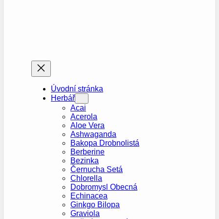
Úvodní stránka
Herbář
Acai
Acerola
Aloe Vera
Ashwaganda
Bakopa Drobnolistá
Berberine
Bezinka
Černucha Setá
Chlorella
Dobromysl Obecná
Echinacea
Ginkgo Bilopa
Graviola