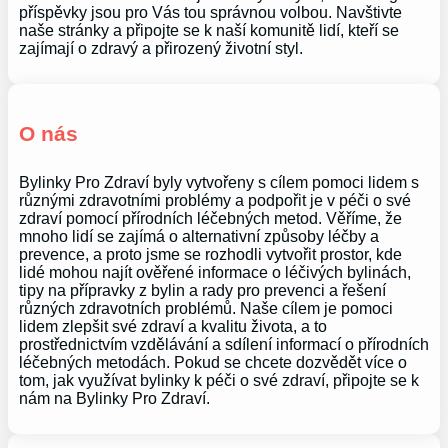
příspěvky jsou pro Vás tou správnou volbou. Navštivte
naše stránky a připojte se k naší komunitě lidí, kteří se
zajímají o zdravý a přirozený životní styl.
O nás
Bylinky Pro Zdraví byly vytvořeny s cílem pomoci lidem s
různými zdravotními problémy a podpořit je v péči o své
zdraví pomocí přírodních léčebných metod. Věříme, že
mnoho lidí se zajímá o alternativní způsoby léčby a
prevence, a proto jsme se rozhodli vytvořit prostor, kde
lidé mohou najít ověřené informace o léčivých bylinách,
tipy na přípravky z bylin a rady pro prevenci a řešení
různých zdravotních problémů. Naše cílem je pomoci
lidem zlepšit své zdraví a kvalitu života, a to
prostřednictvím vzdělávání a sdílení informací o přírodních
léčebných metodách. Pokud se chcete dozvědět více o
tom, jak využívat bylinky k péči o své zdraví, připojte se k
nám na Bylinky Pro Zdraví.