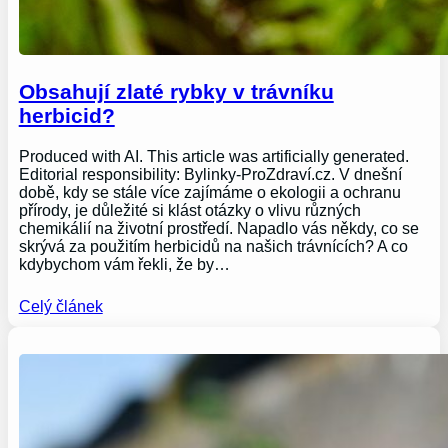
Obsahují zlaté rybky v trávníku
herbicid?
Produced with AI. This article was artificially generated.
Editorial responsibility: Bylinky-ProZdraví.cz. V dnešní
době, kdy se stále více zajímáme o ekologii a ochranu
přírody, je důležité si klást otázky o vlivu různých
chemikálií na životní prostředí. Napadlo vás někdy, co se
skrývá za použitím herbicidů na našich trávnících? A co
kdybychom vám řekli, že by…
Celý článek