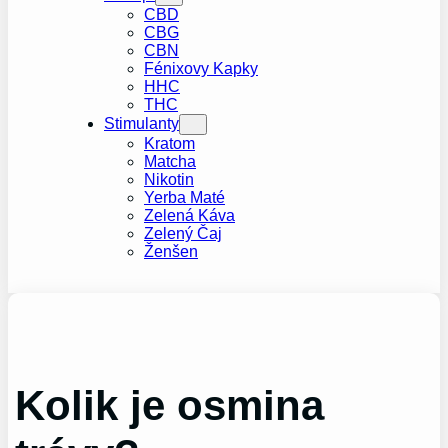
CBD
CBG
CBN
Fénixovy Kapky
HHC
THC
Stimulanty
Kratom
Matcha
Nikotin
Yerba Maté
Zelená Káva
Zelený Čaj
Ženšen
Kolik je osmina