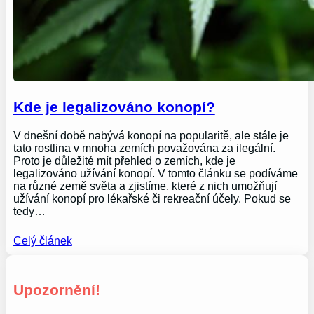
Kde je legalizováno konopí?
V dnešní době nabývá konopí na popularitě, ale stále je
tato rostlina v mnoha zemích považována za ilegální.
Proto je důležité mít přehled o zemích, kde je
legalizováno užívání konopí. V tomto článku se podíváme
na různé země světa a zjistíme, které z nich umožňují
užívání konopí pro lékařské či rekreační účely. Pokud se
tedy…
Celý článek
Upozornění!