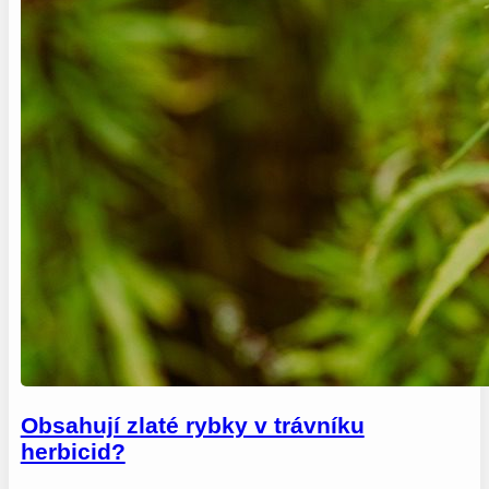
Obsahují zlaté rybky v trávníku
herbicid?