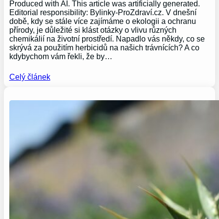
Produced with AI. This article was artificially generated.
Editorial responsibility: Bylinky-ProZdraví.cz. V dnešní
době, kdy se stále více zajímáme o ekologii a ochranu
přírody, je důležité si klást otázky o vlivu různých
chemikálií na životní prostředí. Napadlo vás někdy, co se
skrývá za použitím herbicidů na našich trávnících? A co
kdybychom vám řekli, že by…
Celý článek