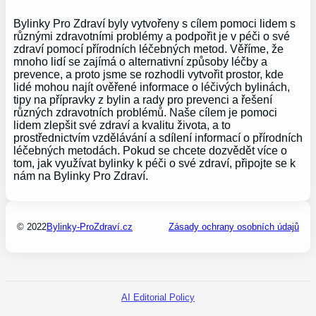
Bylinky Pro Zdraví byly vytvořeny s cílem pomoci lidem s
různými zdravotními problémy a podpořit je v péči o své
zdraví pomocí přírodních léčebných metod. Věříme, že
mnoho lidí se zajímá o alternativní způsoby léčby a
prevence, a proto jsme se rozhodli vytvořit prostor, kde
lidé mohou najít ověřené informace o léčivých bylinách,
tipy na přípravky z bylin a rady pro prevenci a řešení
různých zdravotních problémů. Naše cílem je pomoci
lidem zlepšit své zdraví a kvalitu života, a to
prostřednictvím vzdělávání a sdílení informací o přírodních
léčebných metodách. Pokud se chcete dozvědět více o
tom, jak využívat bylinky k péči o své zdraví, připojte se k
nám na Bylinky Pro Zdraví.
© 2022
Bylinky-ProZdraví.cz
Zásady ochrany osobních údajů
AI Editorial Policy