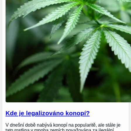
Kde je legalizováno konopí?
V dnešní době nabývá konopí na popularitě, ale stále je
tato rostlina v mnoha zemích považována za ilegální.