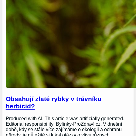
Obsahují zlaté rybky v trávníku
herbicid?
Produced with AI. This article was artificially generated.
Editorial responsibility: Bylinky-ProZdraví.cz. V dnešní
době, kdy se stále více zajímáme o ekologii a ochranu
přírody, je důležité si klást otázky o vlivu různých