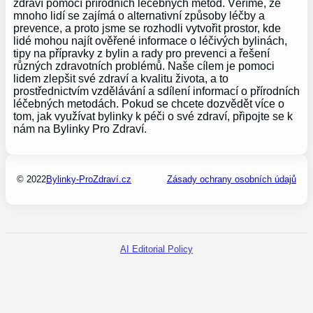
zdraví pomocí přírodních léčebných metod. Věříme, že
mnoho lidí se zajímá o alternativní způsoby léčby a
prevence, a proto jsme se rozhodli vytvořit prostor, kde
lidé mohou najít ověřené informace o léčivých bylinách,
tipy na přípravky z bylin a rady pro prevenci a řešení
různých zdravotních problémů. Naše cílem je pomoci
lidem zlepšit své zdraví a kvalitu života, a to
prostřednictvím vzdělávání a sdílení informací o přírodních
léčebných metodách. Pokud se chcete dozvědět více o
tom, jak využívat bylinky k péči o své zdraví, připojte se k
nám na Bylinky Pro Zdraví.
© 2022
Bylinky-ProZdraví.cz
Zásady ochrany osobních údajů
AI Editorial Policy