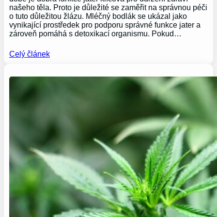
našeho těla. Proto je důležité se zaměřit na správnou péči
o tuto důležitou žlázu. Mléčný bodlák se ukázal jako
vynikající prostředek pro podporu správné funkce jater a
zároveň pomáhá s detoxikací organismu. Pokud…
Celý článek