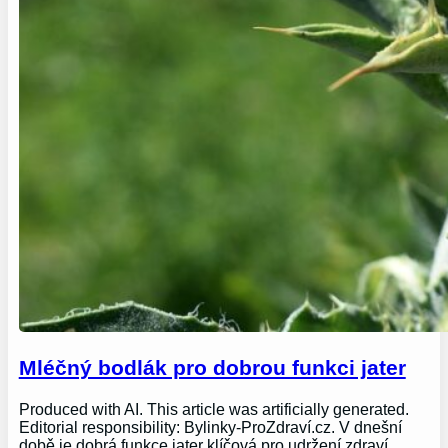
Mléčný bodlák pro dobrou funkci jater
Produced with AI. This article was artificially generated.
Editorial responsibility: Bylinky-ProZdraví.cz. V dnešní
době je dobrá funkce jater klíčová pro udržení zdraví